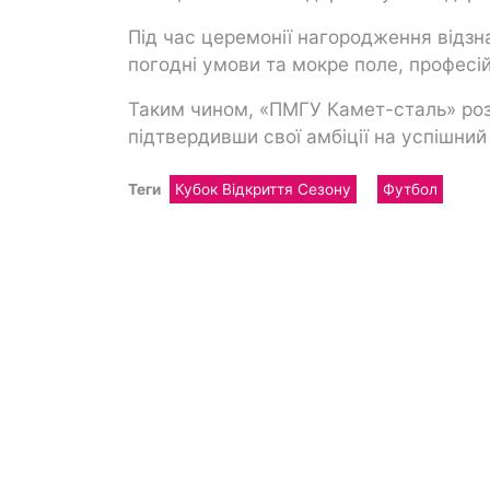
Під час церемонії нагородження відзна
погодні умови та мокре поле, професій
Таким чином, «ПМГУ Камет-сталь» роз
підтвердивши свої амбіції на успішни
Теги
Кубок Відкриття Сезону
Футбол