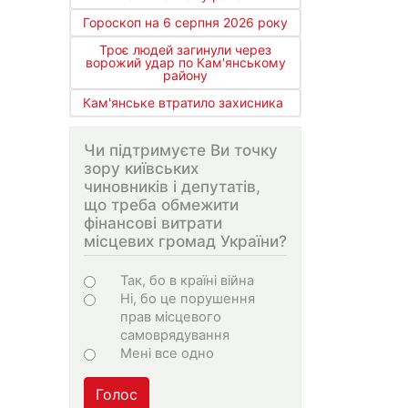
Гороскоп на 6 серпня 2026 року
Троє людей загинули через
ворожий удар по Кам'янському
району
Кам'янське втратило захисника
Чи підтримуєте Ви точку
зору київських
чиновників і депутатів,
що треба обмежити
фінансові витрати
місцевих громад України?
Варіанти
Так, бо в країні війна
Ні, бо це порушення
прав місцевого
самоврядування
Мені все одно
Голос