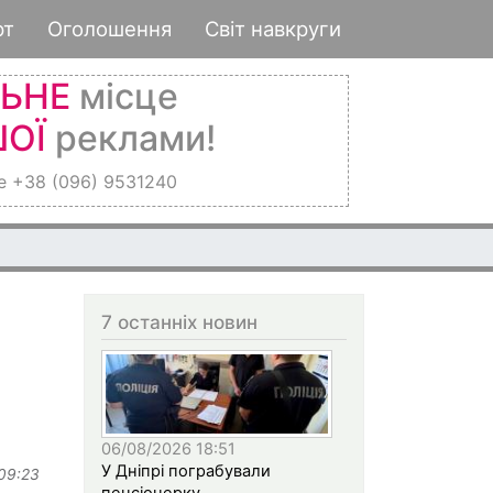
рт
Оголошення
Світ навкруги
ЛЬНЕ
місце
ОЇ
реклами!
е +38 (096) 9531240
7 останніх новин
06/08/2026 18:51
У Дніпрі пограбували
 09:23
пенсіонерку