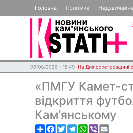
Основная навигация
Головна
Політика
Надзвичайн
06/08/2026 - 18:49
На Дніпропетровщині с
«ПМГУ Камет-ст
відкриття футбо
Кам’янському
Ресурс
Facebook
Twitter
Telegram
WhatsApp
Viber
Email