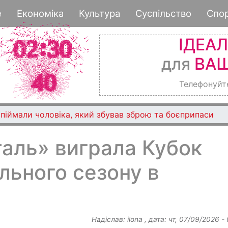
Перейти
е
Економіка
Культура
Суспільство
Спо
до
основного
ІДЕА
вмісту
для
ВАШ
Телефонуйт
піймали чоловіка, який збував зброю та боєприпаси
аль» виграла Кубок
льного сезону в
Надіслав:
ilona
, дата:
чт, 07/09/2026 -