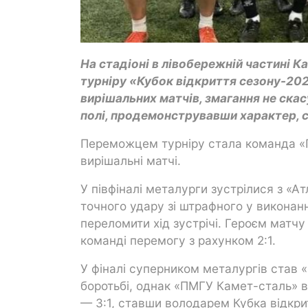
На стадіоні в лівобережній частині 
турніру «Кубок відкриття сезону-202
вирішальних матчів, змагання не ска
полі, продемонструвавши характер, 
Переможцем турніру стала команда «
вирішальні матчі.
У півфіналі металурги зустрілися з «
точного удару зі штрафного у викона
переломити хід зустрічі. Героєм матчу
команді перемогу з рахунком 2:1.
У фіналі суперником металургів став 
боротьбі, однак «ПМГУ Камет-сталь» в
— 3:1, ставши володарем Кубка відкри