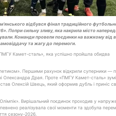
Кам’янського відбувся фінал традиційного футбольн
6». Попри сильну зливу, яка накрила місто наперед
сували. Команди провели поєдинки на важкому від 
самовіддачу та жагу до перемоги.
ПМГУ Камет-сталь», яка успішно пройшла обидва
Атлетиком». Першими рахунок відкрили суперники — п
нні Олександра Драя. Проте «ПМГУ Камет-сталь» зум
 став Олексій Швець, який оформив дубль і приніс св
«Олімпік». Вирішальний поєдинок проходив у напруж
певнено реалізувала свої моменти та здобула пере
ття сезону-2026.