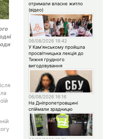
отримали власне житло
(відео)
ого
одні
06/08/2026 18:42
води
У Кам’янському пройшла
просвітницька лекція до
Тижня грудного
вигодовування
ісля
іла
06/08/2026 16:16
оїй
На Дніпропетровщині
спіймали зрадницю
еній
могу