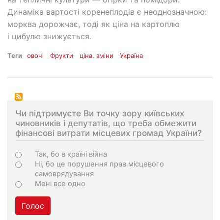
Динаміка вартості коренеплодів є неоднозначною:
морква дорожчає, тоді як ціна на картоплю
і цибулю знижується.
Теги
овочі
Фрукти
ціна. зміни
Україна
Чи підтримуєте Ви точку зору київських
чиновників і депутатів, що треба обмежити
фінансові витрати місцевих громад України?
Варіанти
Так, бо в країні війна
Ні, бо це порушення прав місцевого
самоврядування
Мені все одно
Голос