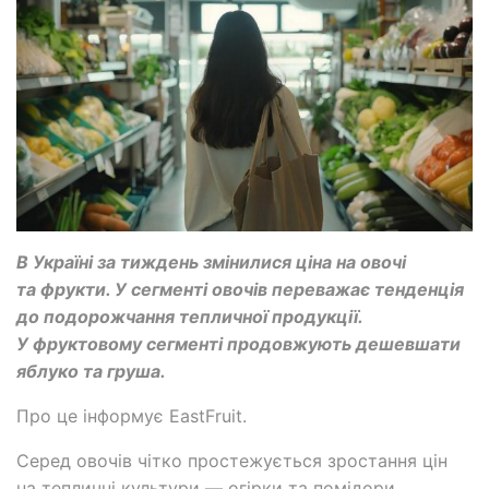
В Україні за тиждень змінилися ціна на овочі
та фрукти. У сегменті овочів переважає тенденція
до подорожчання тепличної продукції.
У фруктовому сегменті продовжують дешевшати
яблуко та груша.
Про це інформує EastFruit.
Серед овочів чітко простежується зростання цін
на тепличні культури — огірки та помідори.