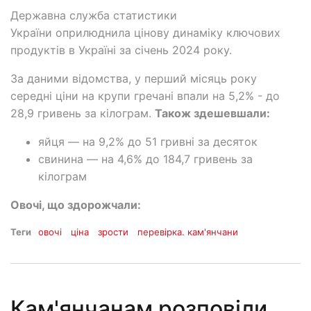
Державна служба статистики
України оприлюднила цінову динаміку ключових
продуктів в Україні за січень 2024 року.
За даними відомства, у перший місяць року
середні ціни на крупи гречані впали на 5,2% - до
28,9 гривень за кілограм.
Також здешевшали:
яйця — на 9,2% до 51 гривні за десяток
свинина — на 4,6% до 184,7 гривень за
кілограм
Овочі, що здорожчали:
Теги
овочі
ціна
зрости
перевірка. кам'янчани
Кам'янчанам розповіли