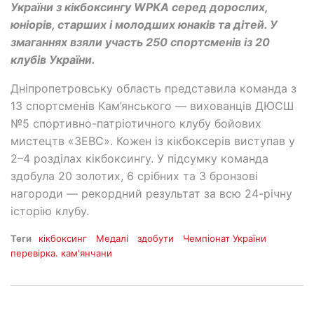
України з кікбоксингу WPKA серед дорослих,
юніорів, старших і молодших юнаків та дітей. У
змаганнях взяли участь 250 спортсменів із 20
клубів України.
Дніпропетровську область представила команда з
13 спортсменів Кам’янського — вихованців ДЮСШ
№5 спортивно-патріотичного клубу бойових
мистецтв «ЗЕВС». Кожен із кікбоксерів виступав у
2–4 розділах кікбоксингу. У підсумку команда
здобула 20 золотих, 6 срібних та 3 бронзові
нагороди — рекордний результат за всю 24-річну
історію клубу.
Теги
кікбоксинг
Медалі
здобути
Чемпіонат України
перевірка. кам'янчани