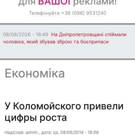
для
ВАШОЇ
реклами!
Оголошення
Телефонуйте +38 (096) 9531240
Світ навкруги
06/08/2026 - 18:47
Ворог протя
бив по Дніпропетровщині: є заги
Економіка
У Коломойского привели
цифры роста
Надіслав:
admin
, дата:
ср, 08/06/2014 - 19:06