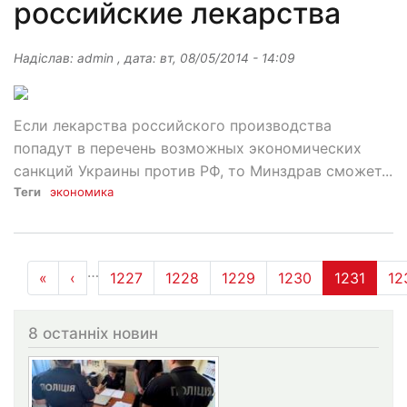
российские лекарства
Надіслав:
admin
, дата:
вт, 08/05/2014 - 14:09
Если лекарства российского производства
попадут в перечень возможных экономических
санкций Украины против РФ, то Минздрав сможет...
Теги
экономика
Розбивка
…
«
« Перша
‹
‹‹
1227
1228
1229
1230
1231
12
на
сторінки
8 останніх новин