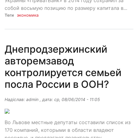
Украины «ПриватБанк» в 2014 году сохранил за
собой восьмую позицию по размеру капитала в...
Теги
экономика
Днепродзержинский
авторемзавод
контролируется семьей
посла России в ООН?
Надіслав:
admin
, дата:
ср, 08/06/2014 - 11:05
Во Львове местные депутаты составили список из
170 компаний, которыми в области владеют
россияне, и предлагают правительству...