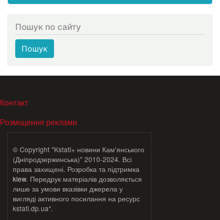
Пошук по сайту
Пошук
МЕНЮ В ПОДВАЛЕ
Контакт
Розміщення реклами
© Copyright "Kstati+ новини Кам'янського
(Дніпродзержинська)" 2010-2024. Всі
права захищені. Розробка та підтримка
klew
. Передрук матеріалів дозволяється
лише за умови вказівки джерела у
вигляді активного посилання на ресурс
kstati.dp.ua*.