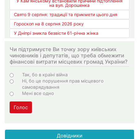
У Кам’янському встановили причини підтоплення
на вул. Дорошенка
Свято 9 серпня: традиції та прикмети цього дня
Гороскоп на 8 серпня 2026 року
У Дніпрі зникла безвісти 61-річна жінка
Чи підтримуєте Ви точку зору київських
чиновників і депутатів, що треба обмежити
фінансові витрати місцевих громад України?
Choices
Так, бо в країні війна
Ні, бо це порушення прав місцевого
самоврядування
Мені все одно
Голос
Довідники