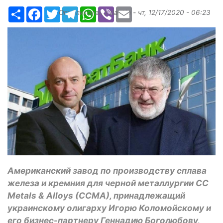
Ресурс
Facebook
Twitter
Telegram
WhatsApp
Viber
Email
Опубликовано
slavkin
-
чт, 12/17/2020 - 06:23
Американский завод по производству сплава
железа и кремния для черной металлургии CC
Metals & Alloys (CCMA), принадлежащий
украинскому олигарху Игорю Коломойскому и
его бизнес-партнеру Геннадию Боголюбову,