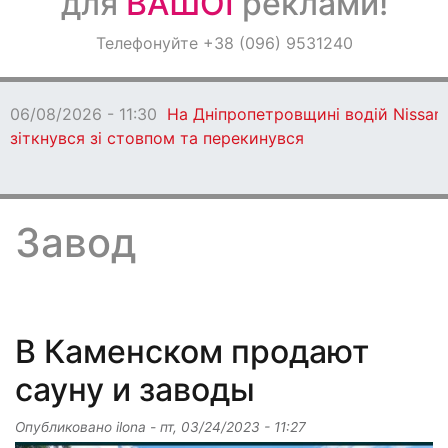
для
ВАШОЇ
реклами!
Оголошення
Телефонуйте +38 (096) 9531240
Світ навкруги
06/08/2026 - 10:58
Під Дніпром спі
неповнолітніх за кермом мототранс
Завод
В Каменском продают
сауну и заводы
Опубликовано
ilona
-
пт, 03/24/2023 - 11:27