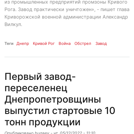
из промышленных предприятий промзоны Кривого
Рога. Завод практически уничтожен», - пишет глава
Криворожской военной администрации Александр
Вилкул.
Теги
Днепр
Кривой Рог
Война
Обстрел
Завод
Первый завод-
переселенец
Днепропетровщины
выпустил стартовые 10
тонн продукции
Опубликовано
bugaev
-
чт, 05/12/2022 - 11:10