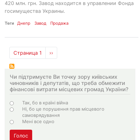
420 млн. грн. Завод находится в управлении Фонда
госимущества Украины.
Теги
Днепр
Завод
Продажа
Нумерация
Страница 1
Следующая
››
страниц
страница
Чи підтримуєте Ви точку зору київських
чиновників і депутатів, що треба обмежити
фінансові витрати місцевих громад України?
Choices
Так, бо в країні війна
Ні, бо це порушення прав місцевого
самоврядування
Мені все одно
Голос