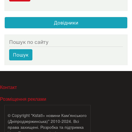
Довідники
Пошук по сайту
Пошук
МЕНЮ В ПОДВАЛЕ
Контакт
Розміщення реклами
© Copyright "Kstati+ новини Кам'янського
(Дніпродзержинська)" 2010-2024. Всі
права захищені. Розробка та підтримка