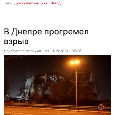
Теги
Днепропетровщина
Завод
В Днепре прогремел
взрыв
Опубликовано
slavkin
-
пн, 11/15/2021 - 07:25