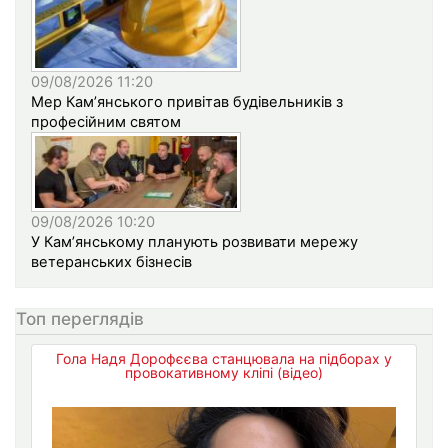
09/08/2026 11:20
Мер Кам’янського привітав будівельників з
професійним святом
09/08/2026 10:20
У Кам’янському планують розвивати мережу
ветеранських бізнесів
Топ переглядів
Гола Надя Дорофєєва станцювала на підборах у
провокативному кліпі (відео)