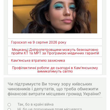
Гороскоп на 9 серпня 2026 року
Мешканці Дніпропетровщини можуть безкоштовно
пройти КТ та МРТ за Програмою медичних гарантій
Кам'янське втратило захисника
Профілактичні роботи: де сьогодні в Кам'янському
вимикатимуть світло
Чи підтримуєте Ви точку зору київських
чиновників і депутатів, що треба обмежити
фінансові витрати місцевих громад України?
Choices
Так, бо в країні війна
Ні, бо це порушення прав місцевого