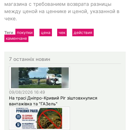
магазина с требованием возврата разницы
между ценой на ценнике и ценой, указанной в
чеке.
Теги
покупки
цена
чек
действия
каменчане
7 останніх новин
09/08/2026 16:49
На трасі Дніпро-Кривий Ріг зіштовхнулися
вантажівка та "ГАЗель"