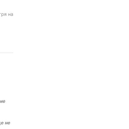
тря на
оме
ще не