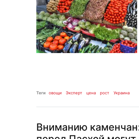
Теги
овощи
Эксперт
цена
рост
Украина
Вниманию каменчан:
перед Пасхой могут