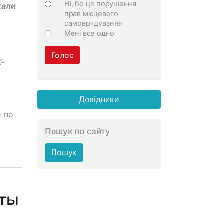
Ні, бо це порушення
жали
прав місцевого
самоврядування
Мені все одно
Голос
К-
Довідники
и по
Пошук по сайту
Пошук
кты