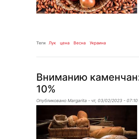
Теги
Лук
цена
Весна
Украина
Вниманию каменчан:
10%
Опубликовано
Margarita
-
чт, 03/02/2023 - 07:10