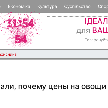
Перейти
е
Економіка
Культура
Суспільство
Спо
к
основному
ІДЕА
содержанию
для
ВАШ
Телефонуйт
ахисника
али, почему цены на овощи