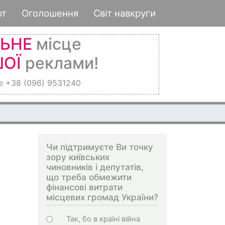
рт
Оголошення
Світ навкруги
ЛЬНЕ
місце
ОЇ
реклами!
е +38 (096) 9531240
Чи підтримуєте Ви точку
зору київських
чиновників і депутатів,
що треба обмежити
фінансові витрати
місцевих громад України?
Choices
Так, бо в країні війна