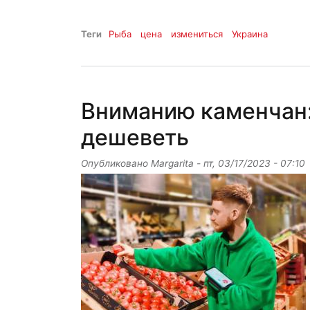
Теги
Рыба
цена
измениться
Украина
Вниманию каменчан:
дешеветь
Опубликовано
Margarita
-
пт, 03/17/2023 - 07:10