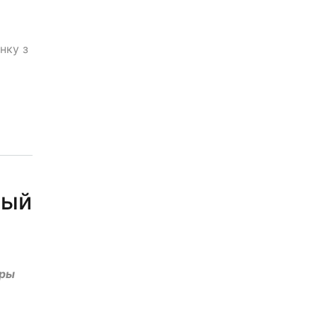
нку з
ный
еры