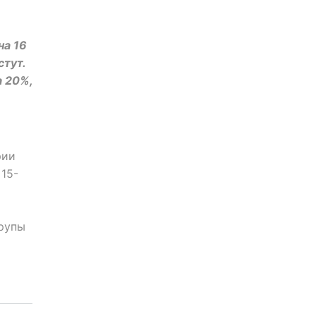
на 16
стут.
а 20%,
рии
15-
крупы