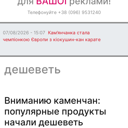
для
ВАШОЇ
реклами!
Оголошення
Телефонуйте +38 (096) 9531240
Світ навкруги
07/08/2026 - 15:07
Кам’янчанка стала
чемпіонкою Європи з кіокушин-кан карате
дешеветь
Вниманию каменчан:
популярные продукты
начали дешеветь