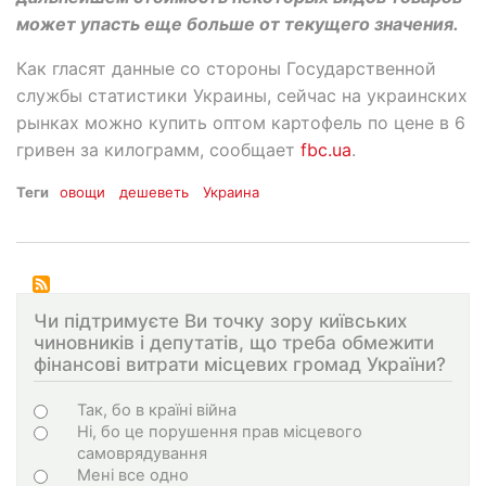
может упасть еще больше от текущего значения.
Как гласят данные со стороны Государственной
службы статистики Украины, сейчас на украинских
рынках можно купить оптом картофель по цене в 6
гривен за килограмм, сообщает
fbc.ua
.
Теги
овощи
дешеветь
Украина
Чи підтримуєте Ви точку зору київських
чиновників і депутатів, що треба обмежити
фінансові витрати місцевих громад України?
Choices
Так, бо в країні війна
Ні, бо це порушення прав місцевого
самоврядування
Мені все одно