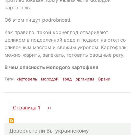
картофель.
Об этом пишут podrobnosti.
Как правило, такой корнеплод отваривают
целиком в подсоленной воде и подают на стол со
сливочным маслом и свежим укропом. Картофель
можно жарить, запекать, готовить овощные рагу.
В чем опасность молодого картофеля
Теги
картофель
молодой
вред
организм
Врачи
Нумерация
Страница 1
Следующая
››
страниц
страница
Доверяете ли Вы украинскому