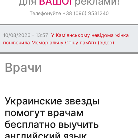
для
ВАШОЇ
реклами!
Оголошення
Телефонуйте +38 (096) 9531240
Світ навкруги
10/08/2026 - 13:50
У Дніп
здала Starlink окупантам 
Врачи
Украинские звезды
помогут врачам
бесплатно выучить
английский язык