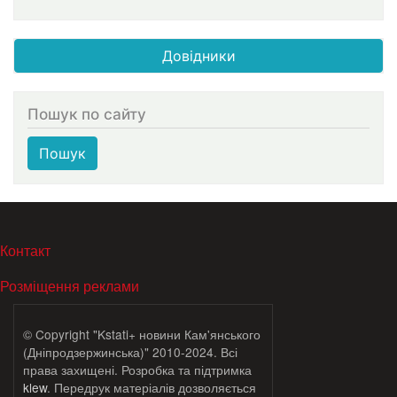
Довідники
Пошук по сайту
Пошук
МЕНЮ В ПОДВАЛЕ
Контакт
Розміщення реклами
© Copyright "Kstati+ новини Кам'янського
(Дніпродзержинська)" 2010-2024. Всі
права захищені. Розробка та підтримка
klew
. Передрук матеріалів дозволяється