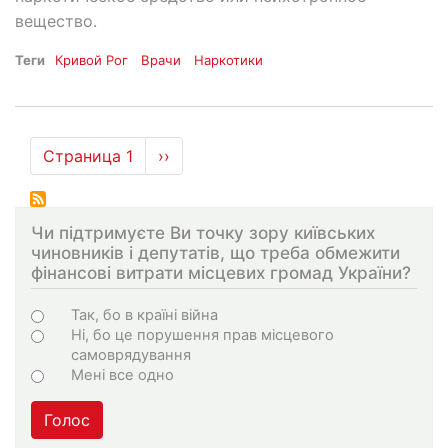
вещество.
Теги
Кривой Рог
Врачи
Наркотики
Нумерация
Страница 1
Следующая
››
страниц
страница
Чи підтримуєте Ви точку зору київських
чиновників і депутатів, що треба обмежити
фінансові витрати місцевих громад України?
Choices
Так, бо в країні війна
Ні, бо це порушення прав місцевого
самоврядування
Мені все одно
Голос