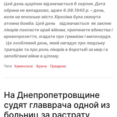
Цей день щорічно відзначається 6 серпня. Дата
обрана не випадково, адже 6.08.1945 р. – день,
коли на японське місто Хіросіма була скинута
атомна бомба. Цей день відзначається як заклик
лікарів покласти край війнам, припинити вбивства і
кровопролиття, згадати про гуманізм і милосердя.
Це особливий день, який нагадує про людську
трагедію та про роль лікарів в боротьбі за мир і в
запобіганні війни в цілому.
Теги
Каменское
Врачи
Праздник
На Днепропетровщине
судят главврача одной из
больниц за растрату