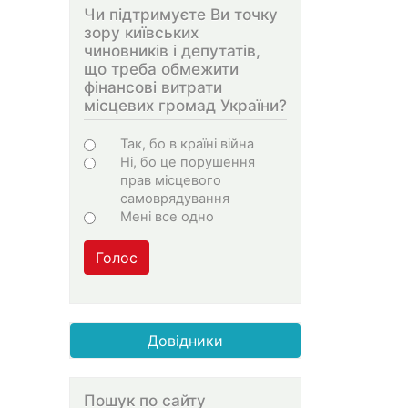
Чи підтримуєте Ви точку
зору київських
чиновників і депутатів,
що треба обмежити
фінансові витрати
місцевих громад України?
Choices
Так, бо в країні війна
Ні, бо це порушення
прав місцевого
самоврядування
Мені все одно
Голос
Довідники
Пошук по сайту