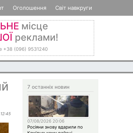
рт
Оголошення
Світ навкруги
ЛЬНЕ
місце
ОЇ
реклами!
е +38 (096) 9531240
ий
7 останніх новин
 12:45
07/08/2026 20:06
Росіяни знову вдарили по
Кам'янському районі