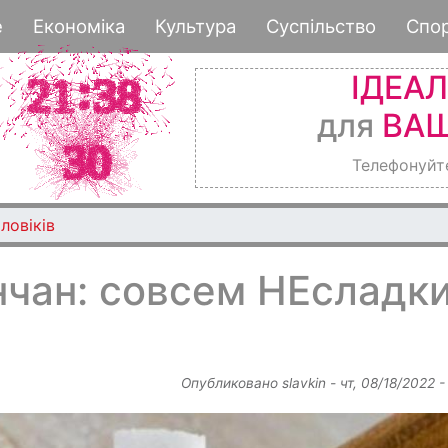
Перейти
е
Економіка
Культура
Суспільство
Спо
к
основному
ІДЕА
содержанию
для
ВАШ
Телефонуйт
ловіків
чан: совсем НЕсладк
Опубликовано
slavkin
-
чт, 08/18/2022 -