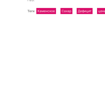
Теги
Каменское
Сахар
Дефицит
цен