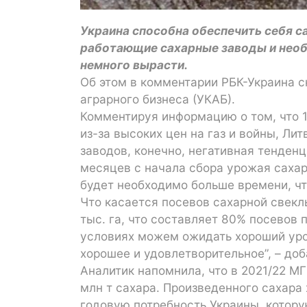
Украина способна обеспечить себя с
работающие сахарные заводы и необ
немного вырасти.
Об этом в комментарии РБК-Украина с
аграрного бизнеса (УКАБ).
Комментируя информацию о том, что 10
из-за высоких цен на газ и войны, Ли
заводов, конечно, негативная тенден
месяцев с начала сбора урожая саха
будет необходимо больше времени, чт
Что касается посевов сахарной свеклы
тыс. га, что составляет 80% посевов
условиях можем ожидать хороший уро
хорошее и удовлетворительное”, – доб
Аналитик напомнила, что в 2021/22 М
млн т сахара. Произведенного сахара
годовую потребность Украины, которую