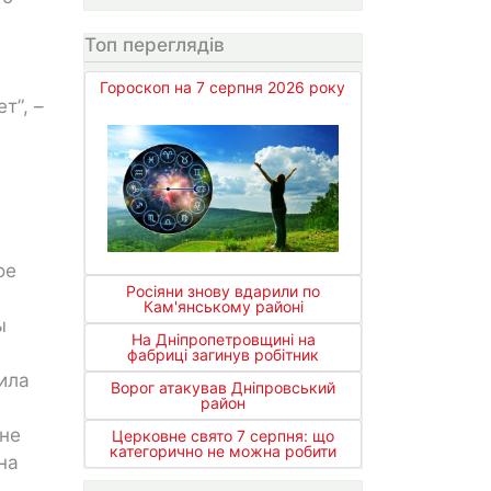
Топ переглядів
Гороскоп на 7 серпня 2026 року
т”, –
ое
Росіяни знову вдарили по
Кам'янському районі
ы
На Дніпропетровщині на
фабриці загинув робітник
ила
Ворог атакував Дніпровський
район
 не
Церковне свято 7 серпня: що
категорично не можна робити
на