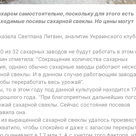
ахаром самостоятельно, поскольку для этого есть
ходимые посевы сахарной свеклы. Но цены могут
казала Светлана Литвин, аналитик Украинского клуб
 из 32 сахарных заводов не будут работать в этом 
твин отметила: “Сокращение количества сахарных
ция, однако обычно сахарные заводы работают неск
рной свеклы. И в данном случае работающим завод
обы переработать весь урожай”.
, то в этом году под данной культурой находится 1
 прошлого года. “При благоприятных дальнейших пог
жай сахарной свеклы. Сейчас состояние посевов
авила она.
Г из выращенной сахарной свеклы удалось произвест
 хватило, чтобы спокойно и даже с запасом перекры
 оценивают в 1,2 млн т. А с учетом того фактора, ч