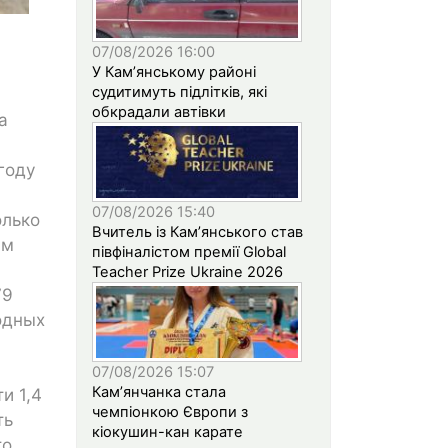
07/08/2026 16:00
У Кам’янському районі
судитимуть підлітків, які
обкрадали автівки
а
году
07/08/2026 15:40
олько
Вчитель із Кам’янського став
ам
півфіналістом премії Global
Teacher Prize Ukraine 2026
79
одных
07/08/2026 15:07
Кам’янчанка стала
и 1,4
чемпіонкою Європи з
ть
кіокушин-кан карате
то