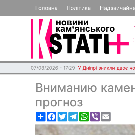
Основная навигация
Головна
Політика
Надзвичайн
07/08/2026 - 17:29
У Дніпрі зникли двоє чо
Вниманию камен
прогноз
Ресурс
Facebook
Twitter
Telegram
WhatsApp
Viber
Email