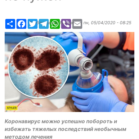
Ресурс
Facebook
Twitter
Telegram
WhatsApp
Viber
Email
Опубликовано
Margarita
-
пн, 05/04/2020 - 08:25
Коронавирус можно успешно побороть и
избежать тяжелых последствий необычным
методом лечения