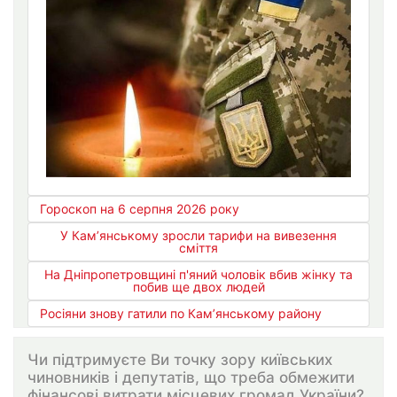
Гороскоп на 6 серпня 2026 року
У Кам’янському зросли тарифи на вивезення
сміття
На Дніпропетровщині п'яний чоловік вбив жінку та
побив ще двох людей
Росіяни знову гатили по Кам’янському району
Чи підтримуєте Ви точку зору київських
чиновників і депутатів, що треба обмежити
фінансові витрати місцевих громад України?