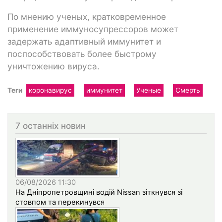
По мнению ученых, кратковременное
применение иммуносупрессоров может
задержать адаптивный иммунитет и
поспособствовать более быстрому
уничтожению вируса.
Теги
коронавирус
иммунитет
Ученые
Смерть
7 останніх новин
06/08/2026 11:30
На Дніпропетровщині водій Nissan зіткнувся зі
стовпом та перекинувся