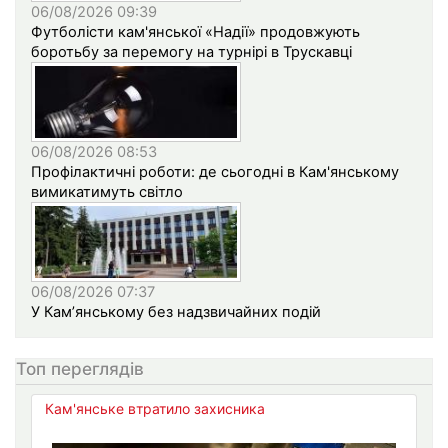
06/08/2026 09:39
Футболісти кам'янської «Надії» продовжують
боротьбу за перемогу на турнірі в Трускавці
06/08/2026 08:53
Профілактичні роботи: де сьогодні в Кам'янському
вимикатимуть світло
06/08/2026 07:37
У Кам’янському без надзвичайних подій
Топ переглядів
Кам'янське втратило захисника