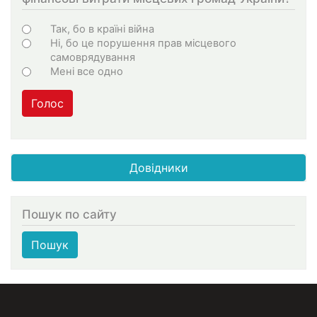
Choices
Так, бо в країні війна
Ні, бо це порушення прав місцевого
самоврядування
Мені все одно
Голос
Довідники
Пошук по сайту
Пошук
МЕНЮ В ПОДВАЛЕ