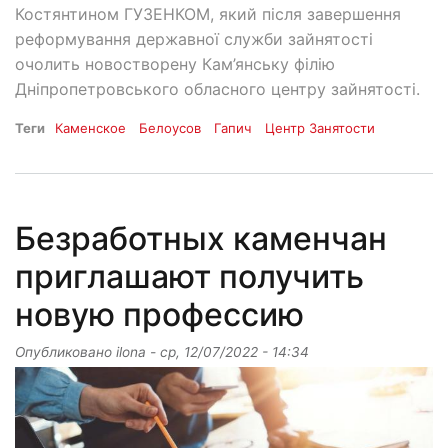
Костянтином ГУЗЕНКОМ, який після завершення
реформування державної служби зайнятості
очолить новостворену Кам’янську філію
Дніпропетровського обласного центру зайнятості.
Теги
Каменское
Белоусов
Гапич
Центр Занятости
Безработных каменчан
приглашают получить
новую профессию
Опубликовано
ilona
-
ср, 12/07/2022 - 14:34