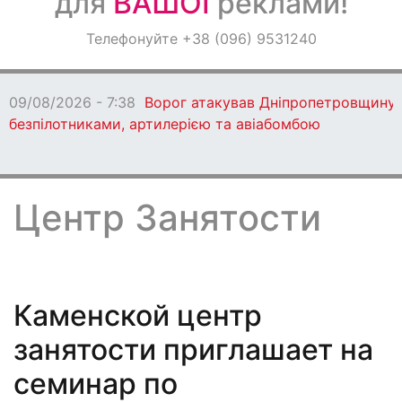
для
ВАШОЇ
реклами!
Оголошення
Телефонуйте +38 (096) 9531240
Світ навкруги
09/08/20
видавав 
Центр Занятости
Каменской центр
занятости приглашает на
семинар по