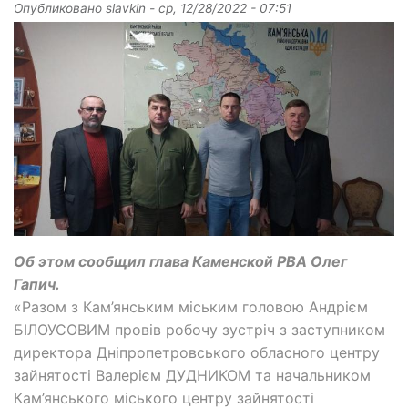
Опубликовано
slavkin
-
ср, 12/28/2022 - 07:51
Об этом сообщил глава Каменской РВА Олег
Гапич.
«Разом з Кам’янським міським головою Андрієм
БІЛОУСОВИМ провів робочу зустріч з заступником
директора Дніпропетровського обласного центру
зайнятості Валерієм ДУДНИКОМ та начальником
Кам’янського міського центру зайнятості