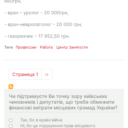
660грн,
- врач – уролог - 20 000грн,
- врач-невропатолог - 20 000 грн,
- газорезчик – 17 952,50 грн.
Теги
Профессии
Работа
Центр Занятости
Нумерация
Страница 1
Следующая
››
страниц
страница
Чи підтримуєте Ви точку зору київських
чиновників і депутатів, що треба обмежити
фінансові витрати місцевих громад України?
Choices
Так, бо в країні війна
Ні, бо це порушення прав місцевого