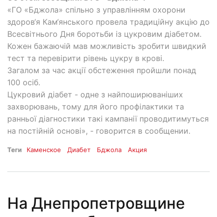
«ГО «Бджола» спільно з управлінням охорони
здоров‘я Кам‘янського провела традиційну акцію до
Всесвітнього Дня боротьби із цукровим діабетом.
Кожен бажаючій мав можливість зробити швидкий
тест та перевірити рівень цукру в крові.
Загалом за час акції обстеження пройшли понад
100 осіб.
Цукровий діабет - одне з найпоширюваніших
захворювань, тому для його профілактики та
ранньої діагностики такі кампанії проводитимуться
на постійній основі», - говорится в сообщении.
Теги
Каменское
Диабет
Бджола
Акция
На Днепропетровщине