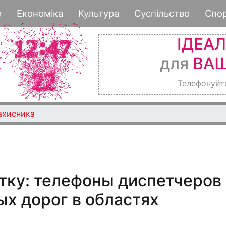
Перейти
е
Економіка
Культура
Суспільство
Спо
к
основному
ІДЕА
содержанию
для
ВАШ
Телефонуйт
ахисника
тку: телефоны диспетчеров
х дорог в областях