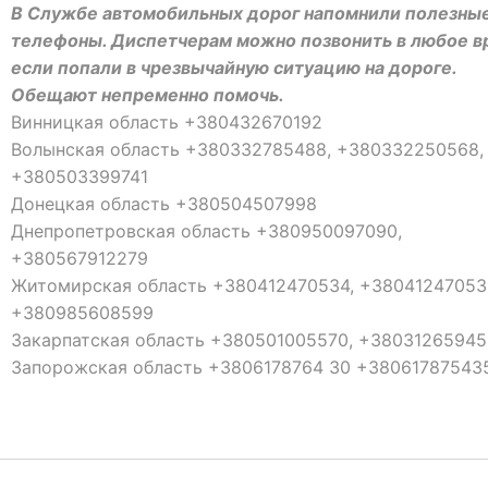
В Службе автомобильных дорог напомнили полезны
телефоны. Диспетчерам можно позвонить в любое в
если попали в чрезвычайную ситуацию на дороге.
Обещают непременно помочь.
Винницкая область +380432670192
Волынская область +380332785488, +380332250568,
+380503399741
Донецкая область +380504507998
Днепропетровская область +380950097090,
+380567912279
Житомирская область +380412470534, +38041247053
+380985608599
Закарпатская область +380501005570, +38031265945
Запорожская область +3806178764 30 +38061787543