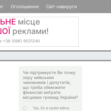
рт
Оголошення
Світ навкруги
ЛЬНЕ
місце
ОЇ
реклами!
е +38 (096) 9531240
Чи підтримуєте Ви точку
зору київських
чиновників і депутатів,
що треба обмежити
фінансові витрати
місцевих громад України?
Choices
Так, бо в країні війна