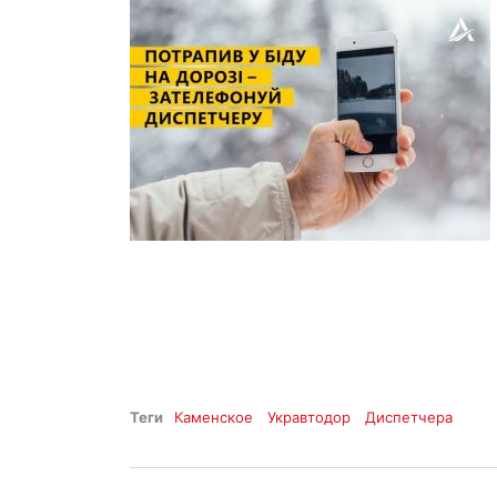
Теги
Каменское
Укравтодор
Диспетчера