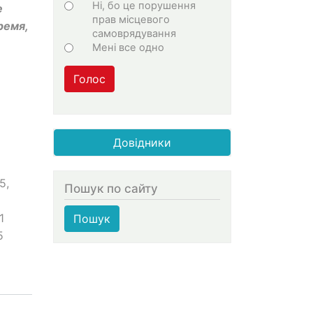
Ні, бо це порушення
е
прав місцевого
ремя,
самоврядування
Мені все одно
Голос
Довідники
5,
Пошук по сайту
1
Пошук
5