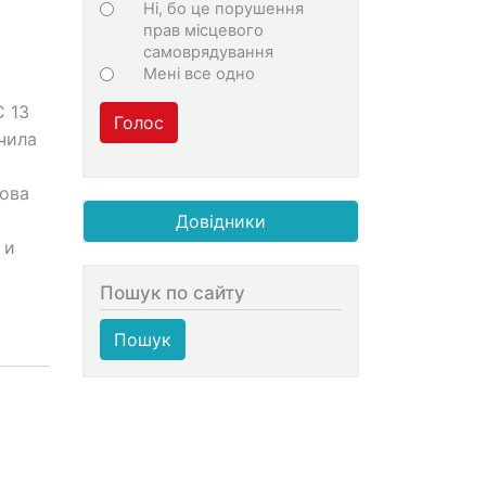
Ні, бо це порушення
прав місцевого
самоврядування
Мені все одно
С 13
Голос
чила
ова
Довідники
 и
Пошук по сайту
Пошук