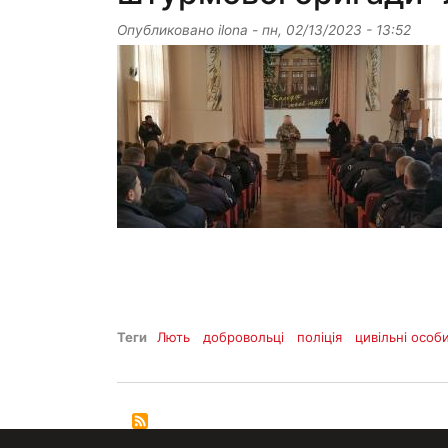
Опубликовано
ilona
-
пн, 02/13/2023 - 13:52
Теги
Лють
добровольці
поліція
цивільні особ