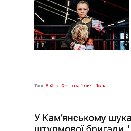
Теги
Война
Светлана Гоцик
Лють
У Кам’янському шук
штурмової бригади 