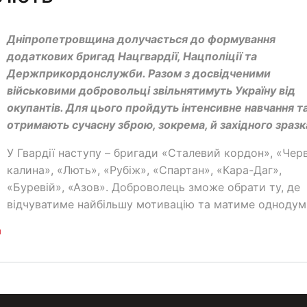
Дніпропетровщина долучається до формування
додаткових бригад Нацгвардії, Нацполіції та
Держприкордонслужби. Разом з досвідченими
військовими добровольці звільнятимуть Україну від
окупантів. Для цього пройдуть інтенсивне навчання т
отримають сучасну зброю, зокрема, й західного зразк
У Гвардії наступу – бригади «Сталевий кордон», «Чер
калина», «Лють», «Рубіж», «Спартан», «Кара-Даг»,
«Буревій», «Азов». Доброволець зможе обрати ту, де
відчуватиме найбільшу мотивацію та матиме однодумц
и