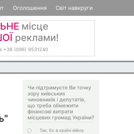
рт
Оголошення
Світ навкруги
ЛЬНЕ
місце
ОЇ
реклами!
е +38 (096) 9531240
Чи підтримуєте Ви точку
зору київських
чиновників і депутатів,
що треба обмежити
фінансові витрати
ь"
місцевих громад України?
Choices
Так, бо в країні війна