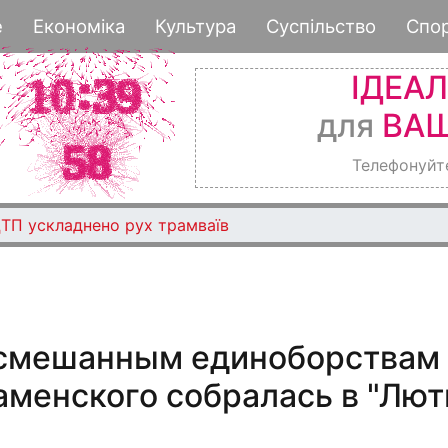
Перейти
е
Економіка
Культура
Суспільство
Спо
к
основному
ІДЕА
содержанию
для
ВАШ
Телефонуйт
ДТП ускладнено рух трамваїв
 смешанным единоборствам
аменского собралась в "Лют