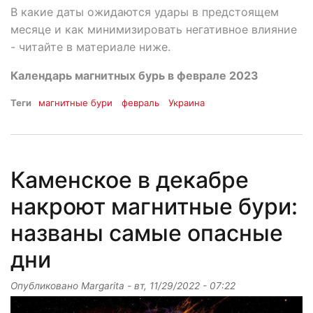
В какие даты ожидаются удары в предстоящем
месяце и как минимизировать негативное влияние
- читайте в материале ниже.
Календарь магнитных бурь в феврале 2023
Теги
магнитные бури
февраль
Украина
Каменское в декабре
накроют магнитные бури:
названы самые опасные
дни
Опубликовано
Margarita
-
вт, 11/29/2022 - 07:22