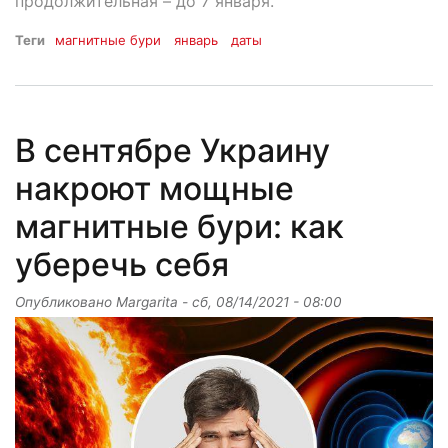
продолжительная – до 7 января.
Теги
магнитные бури
январь
даты
В сентябре Украину
накроют мощные
магнитные бури: как
уберечь себя
Опубликовано
Margarita
-
сб, 08/14/2021 - 08:00