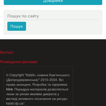
Довідники
Пошук по сайту
Пошук
МЕНЮ В ПОДВАЛЕ
Контакт
Розміщення реклами
© Copyright "Kstati+ новини Кам'янського
(Дніпродзержинська)" 2010-2024. Всі
права захищені. Розробка та підтримка
klew
. Передрук матеріалів дозволяється
лише за умови вказівки джерела у
вигляді активного посилання на ресурс
kstati.dp.ua*.