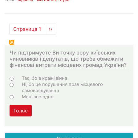
Нумерация
Страница 1
Следующая
››
страниц
страница
Чи підтримуєте Ви точку зору київських
чиновників і депутатів, що треба обмежити
фінансові витрати місцевих громад України?
Choices
Так, бо в країні війна
Ні, бо це порушення прав місцевого
самоврядування
Мені все одно
Голос