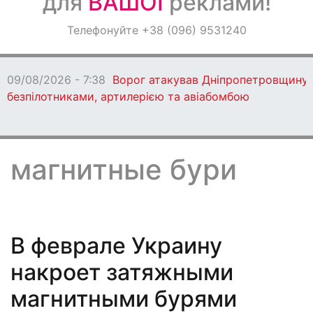
для
ВАШОЇ
реклами!
Оголошення
Телефонуйте +38 (096) 9531240
Світ навкруги
09/08/2026 - 7:28
Під Кам'янським неповноліт
видавав себе за поліцейського у соцмережах
магнитные бури
В феврале Украину
накроет затяжными
магнитными бурями