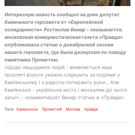
Интересную новость сообщил на днях депутат
Каменского горсовета от «Европейской
солидарности» Ростислав Винар – оказывается,
московская коммунистическая газета «Правда»
опубликовала статью о декабрьской сессии
нашего горсовета, где была дискуссия по поводу
памятника Прометею.
«Щодо нещодавніх подій - виявляється наші
прокляті вороги уважно слідкують за подіями у
Кам‘янському і з радістю потирають руки... Але
Кам’янське - українське місто і москалям до нього
зась!», - комментирует Винар статью в «Правде».
Теги
Каменское
Прометей
Москва
правда