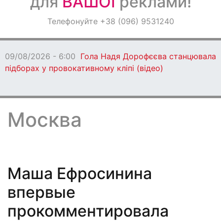
для
ВАШОЇ
реклами!
Оголошення
Телефонуйте +38 (096) 9531240
Світ навкруги
08/08/2026 - 17:51
Діти Захисників з 
прямують на відпочинок до Німеччини 
Москва
Маша Ефросинина
впервые
прокомментировала