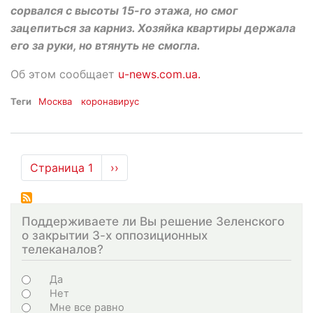
сорвался с высоты 15-го этажа, но смог
зацепиться за карниз. Хозяйка квартиры держала
его за руки, но втянуть не смогла.
Об этом сообщает
u-news.com.ua.
Теги
Москва
коронавирус
Нумерация
Страница 1
Следующая
››
страниц
страница
Поддерживаете ли Вы решение Зеленского
о закрытии 3-х оппозиционных
телеканалов?
Choices
Да
Нет
Мне все равно