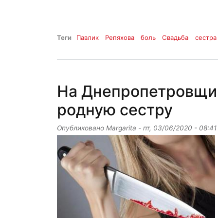
Теги
Павлик
Репяхова
боль
Свадьба
сестра
На Днепропетровщин
родную сестру
Опубликовано
Margarita
-
пт, 03/06/2020 - 08:41