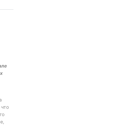
але
их
о
а
 что
го
е,