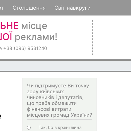
рт
Оголошення
Світ навкруги
ЛЬНЕ
місце
ОЇ
реклами!
е +38 (096) 9531240
Чи підтримуєте Ви точку
зору київських
чиновників і депутатів,
що треба обмежити
фінансові витрати
е
місцевих громад України?
Choices
Так, бо в країні війна