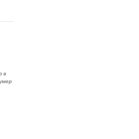
о в
 умер