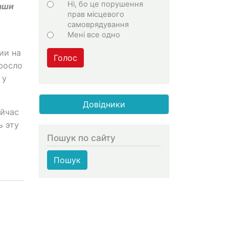
Ні, бо це порушення
аши
прав місцевого
самоврядування
Мені все одно
ии на
Голос
росло
 у
Довідники
ейчас
ь эту
Пошук по сайту
Пошук