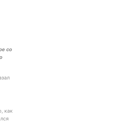
ре со
о
азал
, как
ился