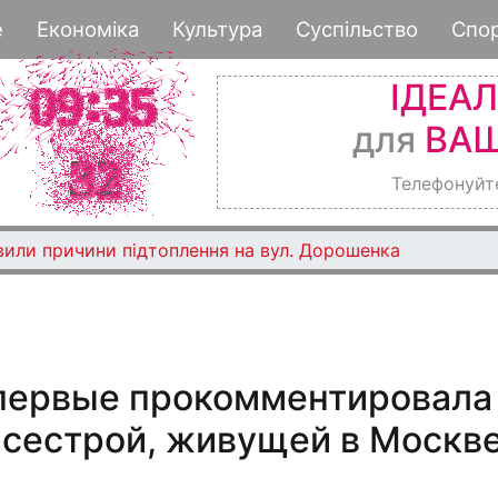
Перейти
е
Економіка
Культура
Суспільство
Спо
к
основному
ІДЕА
содержанию
для
ВАШ
Телефонуйт
вили причини підтоплення на вул. Дорошенка
первые прокомментировала
 сестрой, живущей в Москв