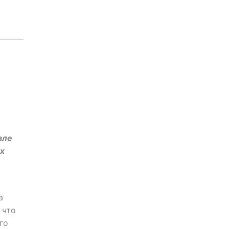
але
их
о
а
 что
го