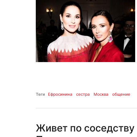
Теги
Ефросинина
сестра
Москва
общение
Живет по соседству 