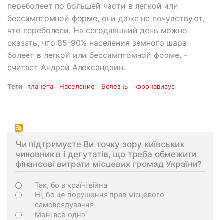
переболеет по большей части в легкой или
бессимптомной форме, они даже не почувствуют,
что переболели. На сегодняшний день можно
сказать, что 85-90% населения земного шара
болеет в легкой или бессимптомной форме, -
считает Андрей Александрин.
Теги
планета
Население
Болезнь
коронавирус
Чи підтримуєте Ви точку зору київських
чиновників і депутатів, що треба обмежити
фінансові витрати місцевих громад України?
Choices
Так, бо в країні війна
Ні, бо це порушення прав місцевого
самоврядування
Мені все одно