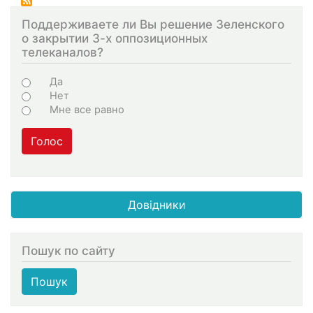
Поддерживаете ли Вы решение Зеленского
о закрытии 3-х оппозиционных
телеканалов?
Choices
Да
Нет
Мне все равно
Голос
Довідники
Пошук по сайту
Пошук