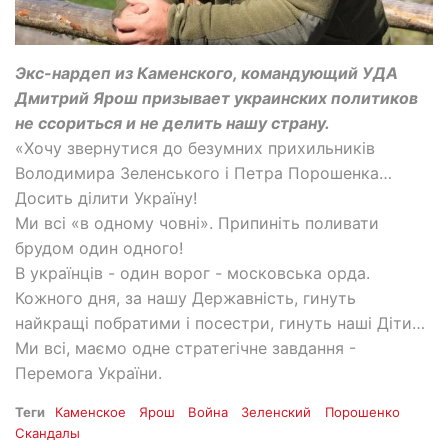
Экс-нардеп из Каменского, командующий УДА
Дмитрий Ярош призывает украинских политиков
не ссориться и не делить нашу страну.
«Хочу звернутися до безумних прихильників
Володимира Зеленського і Петра Порошенка…
Досить ділити Україну!
Ми всі «в одному човні». Припиніть поливати
брудом один одного!
В українців - один ворог - московська орда.
Кожного дня, за нашу Державність, гинуть
найкращі побратими і посестри, гинуть наші Діти…
Ми всі, маємо одне стратегічне завдання -
Перемога України.
Теги
Каменское
Ярош
Война
Зеленский
Порошенко
Скандалы