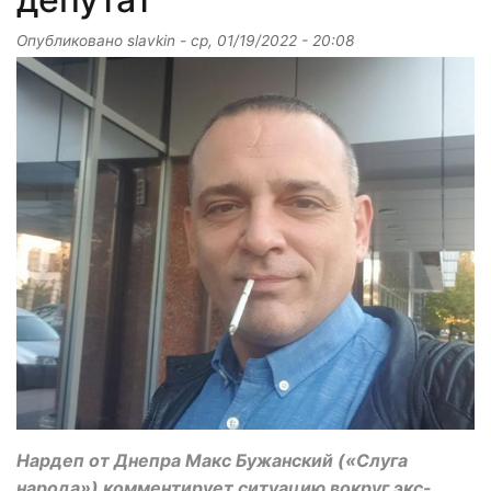
Опубликовано
slavkin
-
ср, 01/19/2022 - 20:08
Нардеп от Днепра Макс Бужанский («Слуга
народа») комментирует ситуацию вокруг экс-