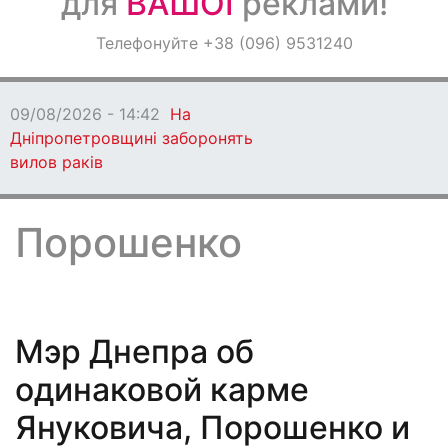
для
ВАШОЇ
реклами!
Оголошення
Телефонуйте +38 (096) 9531240
Світ навкруги
На
заборонять
Порошенко
Мэр Днепра об
одинаковой карме
Януковича, Порошенко и