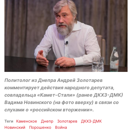
Политолог из Днепра Андрей Золотарев
комментирует действия народного депутата,
совладельца «Камет-Стали» (ранее ДКХЗ-ДМК)
Вадима Новинского (на фото вверху) в связи со
слухами о «российском вторжении».
Теги
Каменское
Днепр
Золотарев
ДКХЗ-ДМК
Новинский
Порошенко
Война