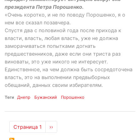
президента Петра Порошенко.
«Очень коротко, и не по поводу Порошенко, я о
нем все сказал позавчера.
Спустя два с половиной года после прихода к
власти, власть, любая власть, уже не должна
заморачиваться попытками догнать
предшественников, даже если они триста раз
виноваты, это уже никого не интересует.
Единственное, на чем должна быть сосредоточена
власть, это на выполнении предвыборных
обещаний, данных своим избирателям.
Теги
Днепр
Бужанский
Порошенко
Нумерация
Страница 1
Следующая
››
страниц
страница