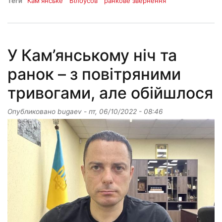
Теги
Кам'янське
Білоусов
ранкове звернення
У Кам’янському ніч та
ранок – з повітряними
тривогами, але обійшлося
Опубликовано
bugaev
-
пт, 06/10/2022 - 08:46