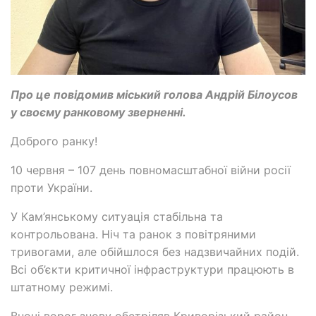
Про це повідомив міський голова Андрій Білоусов
у своєму ранковому зверненні.
Доброго ранку!
10 червня – 107 день повномасштабної війни росії
проти України.
У Кам’янському ситуація стабільна та
контрольована. Ніч та ранок з повітряними
тривогами, але обійшлося без надзвичайних подій.
Всі об’єкти критичної інфраструктури працюють в
штатному режимі.
Вночі ворог знову обстріляв Криворізький район.