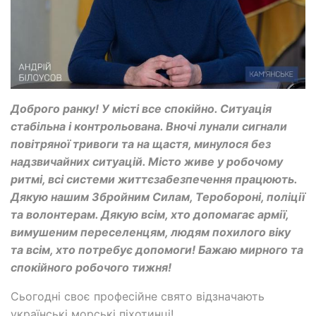
Доброго ранку! У місті все спокійно. Ситуація
стабільна і контрольована. Вночі лунали сигнали
повітряної тривоги та на щастя, минулося без
надзвичайних ситуацій. Місто живе у робочому
ритмі, всі системи життєзабезпечення працюють.
Дякую нашим Збройним Силам, Теробороні, поліції
та волонтерам. Дякую всім, хто допомагає армії,
вимушеним переселенцям, людям похилого віку
та всім, хто потребує допомоги! Бажаю мирного та
спокійного робочого тижня!
Сьогодні своє професійне свято відзначають
українські морські піхотинці!