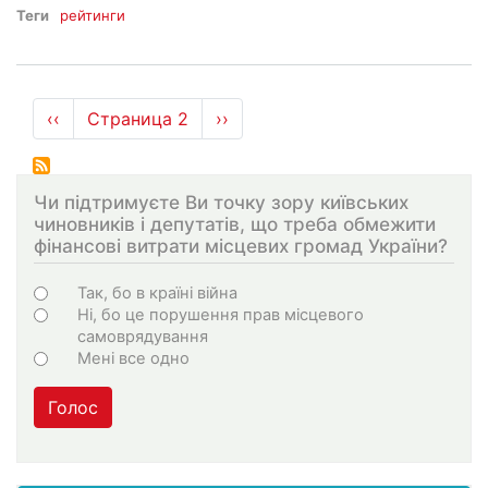
Теги
рейтинги
Нумерация
←
‹‹
Страница 2
Следующая
››
страниц
страница
Чи підтримуєте Ви точку зору київських
чиновників і депутатів, що треба обмежити
фінансові витрати місцевих громад України?
Choices
Так, бо в країні війна
Ні, бо це порушення прав місцевого
самоврядування
Мені все одно
Голос