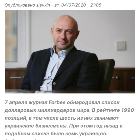
Опубликовано
slavkin
-
вт, 04/07/2020 - 21:05
7 апреля журнал Forbes обнародовал список
долларовых миллиардеров мира. В рейтинге 1990
позиций, в том числе шесть из них занимают
украинские бизнесмены. При этом год назад в
подобном списке было семь украинцев.