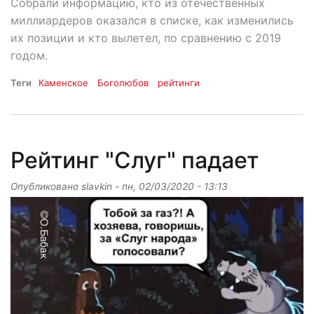
Собрали информацию, кто из отечественных
миллиардеров оказался в списке, как изменились
их позиции и кто вылетел, по сравнению с 2019
годом.
Теги
Каменское
Боголюбов
рейтинги
Рейтинг "Слуг" падает
Опубликовано
slavkin
-
пн, 02/03/2020 - 13:13