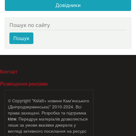
Довідники
Пошук по сайту
Пошук
МЕНЮ В ПОДВАЛЕ
Контакт
Розміщення реклами
© Copyright "Kstati+ новини Кам'янського
(Дніпродзержинська)" 2010-2024. Всі
права захищені. Розробка та підтримка
klew
. Передрук матеріалів дозволяється
лише за умови вказівки джерела у
вигляді активного посилання на ресурс