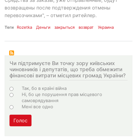
возвращены после подтверждения отмены
перевозчиками", – отметил ритейлер.
Теги
Rozetka
Деньги
закрыться
возврат
Украина
Чи підтримуєте Ви точку зору київських
чиновників і депутатів, що треба обмежити
фінансові витрати місцевих громад України?
Choices
Так, бо в країні війна
Ні, бо це порушення прав місцевого
самоврядування
Мені все одно
Голос