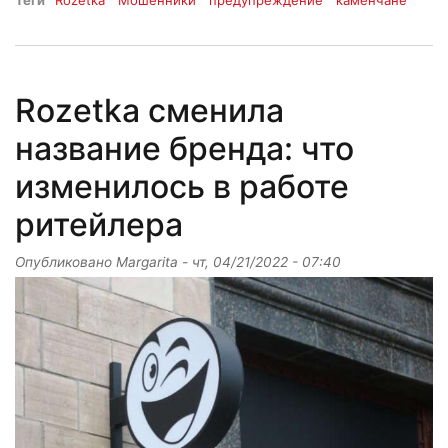
Теги
Rozetka
Мошенники
предупреждение
каменчане
Rozetka сменила
название бренда: что
изменилось в работе
ритейлера
Опубликовано
Margarita
-
чт, 04/21/2022 - 07:40