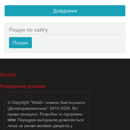
Довідники
Пошук по сайту
Пошук
МЕНЮ В ПОДВАЛЕ
Контакт
Розміщення реклами
© Copyright "Kstati+ новини Кам'янського
(Дніпродзержинська)" 2010-2024. Всі
права захищені. Розробка та підтримка
klew
. Передрук матеріалів дозволяється
лише за умови вказівки джерела у