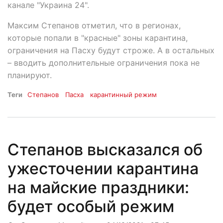
канале "Украина 24".
Максим Степанов отметил, что в регионах,
которые попали в "красные" зоны карантина,
ограничения на Пасху будут строже. А в остальных
– вводить дополнительные ограничения пока не
планируют.
Теги
Степанов
Пасха
карантинный режим
Степанов высказался об
ужесточении карантина
на майские праздники:
будет особый режим