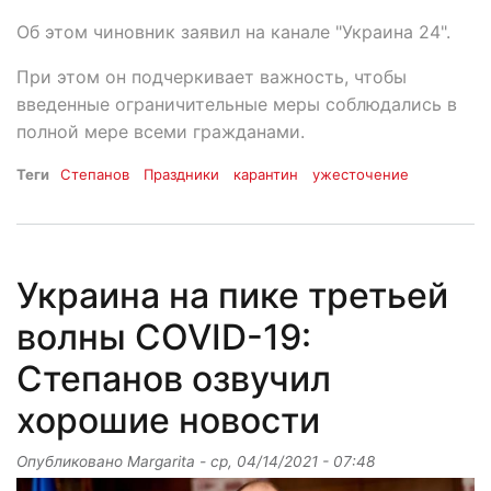
Об этом чиновник заявил на канале "Украина 24".
При этом он подчеркивает важность, чтобы
введенные ограничительные меры соблюдались в
полной мере всеми гражданами.
Теги
Степанов
Праздники
карантин
ужесточение
Украина на пике третьей
волны COVID-19:
Степанов озвучил
хорошие новости
Опубликовано
Margarita
-
ср, 04/14/2021 - 07:48