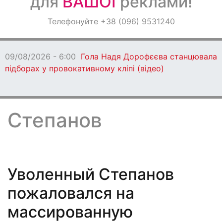
для
ВАШОЇ
реклами!
Оголошення
Телефонуйте +38 (096) 9531240
Світ навкруги
08/08/2026 - 17:51
Діти Захисників з Кам’янського
прямують на відпочинок до Німеччини (відео)
Степанов
Уволенный Степанов
пожаловался на
массированную