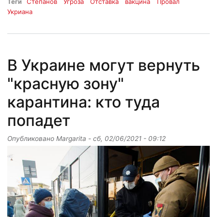
Теги
Степанов
Угроза
Отставка
вакцина
Провал
Укриана
В Украине могут вернуть
"красную зону"
карантина: кто туда
попадет
Опубликовано
Margarita
-
сб, 02/06/2021 - 09:12