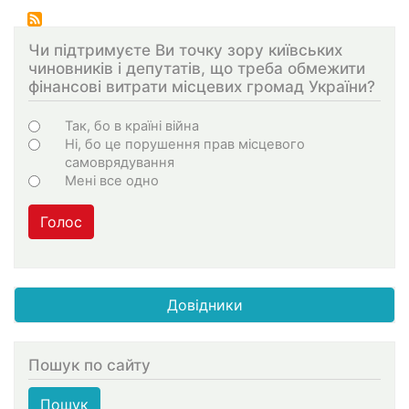
страниц
Чи підтримуєте Ви точку зору київських
чиновників і депутатів, що треба обмежити
фінансові витрати місцевих громад України?
Choices
Так, бо в країні війна
Ні, бо це порушення прав місцевого
самоврядування
Мені все одно
Голос
Довідники
Пошук по сайту
Пошук