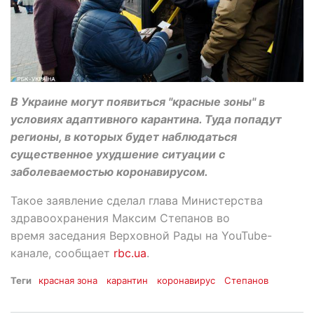
В Украине могут появиться "красные зоны" в
условиях адаптивного карантина. Туда попадут
регионы, в которых будет наблюдаться
существенное ухудшение ситуации с
заболеваемостью коронавирусом.
Такое заявление сделал глава Министерства
здравоохранения Максим Степанов во
время заседания Верховной Рады на YouTube-
канале, сообщает
rbc.ua
.
Теги
красная зона
карантин
коронавирус
Степанов