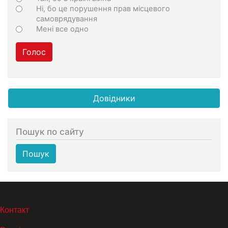
Ні, бо це порушення прав місцевого
самоврядування
Мені все одно
Голос
Довідники
Пошук по сайту
Пошук
МЕНЮ В ПОДВАЛЕ
Контакт