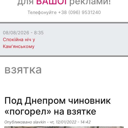
для
ВАШОЇ
реклами!
Оголошення
Телефонуйте +38 (096) 9531240
Світ навкруги
08/08/2026 - 7:00
«Навіть йти не могла»: Надя
вразила зізнанням про стан здоров'я
взятка
Под Днепром чиновник
«погорел» на взятке
Опубликовано
slavkin
-
чт, 12/01/2022 - 14:42