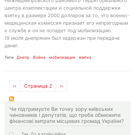
Нижнеднепровского районного территориального
центра комплектации и социальной поддержки
взятку в размере 2000 долларов за то, что военно-
медицинская комиссия признает его непригодным
к службе и он не попадет под мобилизацию.
19 июля днепрянин был задержан при передаче
денег.
Теги
Днепр
Война
мобилизация
взятка
Нумерация
←
‹‹
Страница 2
Следующая
››
страниц
страница
Чи підтримуєте Ви точку зору київських
чиновників і депутатів, що треба обмежити
фінансові витрати місцевих громад України?
Choices
Так, бо в країні війна