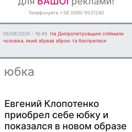
для
ВАШОЇ
реклами!
Оголошення
Телефонуйте +38 (096) 9531240
Світ навкруги
06/08/2026 - 18:49
На Дніпропетровщині спіймали
чоловіка, який збував зброю та боєприпаси
юбка
Евгений Клопотенко
приобрел себе юбку и
показался в новом образе