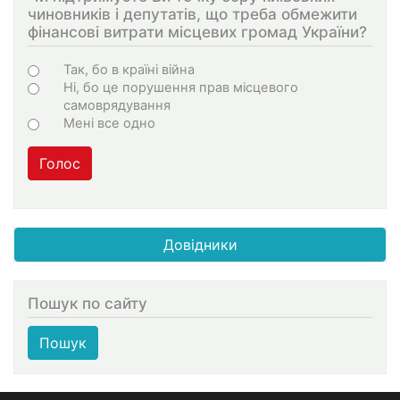
чиновників і депутатів, що треба обмежити
фінансові витрати місцевих громад України?
Choices
Так, бо в країні війна
Ні, бо це порушення прав місцевого
самоврядування
Мені все одно
Голос
Довідники
Пошук по сайту
Пошук