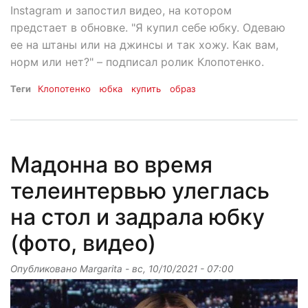
Instagram и запостил видео, на котором
предстает в обновке. "Я купил себе юбку. Одеваю
ее на штаны или на джинсы и так хожу. Как вам,
норм или нет?" – подписал ролик Клопотенко.
Теги
Клопотенко
юбка
купить
образ
Мадонна во время
телеинтервью улеглась
на стол и задрала юбку
(фото, видео)
Опубликовано
Margarita
-
вс, 10/10/2021 - 07:00