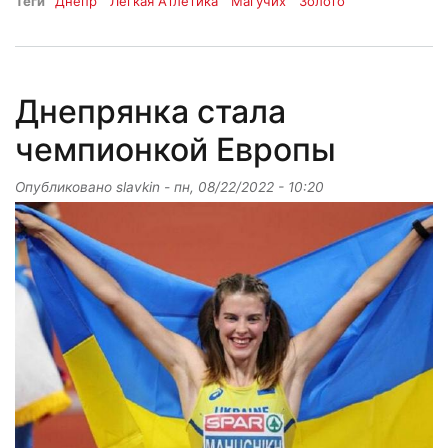
Теги
Днепр
Легкая Атлетика
Магучих
Золото
Днепрянка стала
чемпионкой Европы
Опубликовано
slavkin
-
пн, 08/22/2022 - 10:20