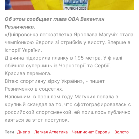
Об этом сообщает глава ОВА Валентин
Резниченко.
«Дніпровська легкоатлетка Ярослава Магучіх стала
чемпіонкою Європи зі стрибків у висоту. Вперше в
історії України.
Дівчина підкорила планку в 1,95 метра. У фіналі
обійшла суперниць із Чорногорії та Сербії.
Красива перемога.
Вітаю спортивну зірку України», - пишет
Резниченко в соцсетях.
Напомним, в прошлом году Магучих попала в
крупный скандал за то, что сфотографировалась с
российской спортсменкой, ей пришлось публично
каяться за этот поступок.
Теги
Днепр
Легкая Атлетика
Чемпионат Европы
Золото