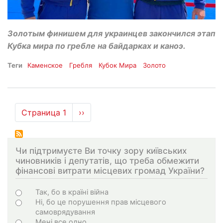
Золотым финишем для украинцев закончился этап
Кубка мира по гребле на байдарках и каноэ.
Теги
Каменское
Гребля
Кубок Мира
Золото
Нумерация
Страница 1
Следующая
››
страниц
страница
Чи підтримуєте Ви точку зору київських
чиновників і депутатів, що треба обмежити
фінансові витрати місцевих громад України?
Choices
Так, бо в країні війна
Ні, бо це порушення прав місцевого
самоврядування
Мені все одно