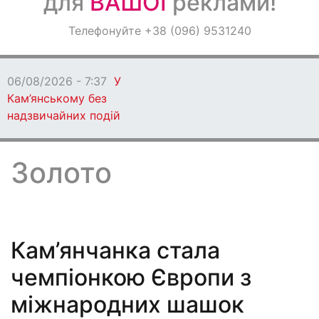
для
ВАШОЇ
реклами!
Оголошення
Телефонуйте +38 (096) 9531240
Світ навкруги
06/08/2026 - 7:36
Понад 30 разів ворог
атакував Дніпропетровщину: є поранені
Золото
Кам’янчанка стала
чемпіонкою Європи з
міжнародних шашок