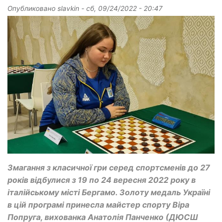
Опубликовано
slavkin
-
сб, 09/24/2022 - 20:47
Змагання з класичної гри серед спортсменів до 27
років відбулися з 19 по 24 вересня 2022 року в
італійському місті Бергамо. Золоту медаль Україні
в цій програмі принесла майстер спорту Віра
Попруга, вихованка Анатолія Панченко (ДЮСШ