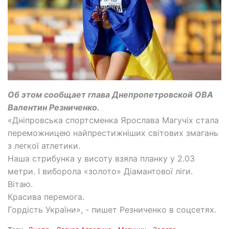
Об этом сообщает глава Днепропетровской ОВА
Валентин Резниченко.
«Дніпровська спортсменка Ярослава Магучіх стала
переможницею найпрестижніших світових змагань
з легкої атлетики.
Наша стрибунка у висоту взяла планку у 2.03
метри. І виборола «золото» Діамантової ліги.
Вітаю.
Красива перемога.
Гордість України», - пишет Резниченко в соцсетях.