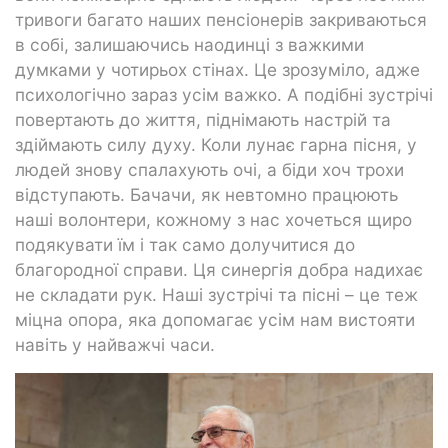
тривоги багато наших пенсіонерів закриваються
в собі, залишаючись наодинці з важкими
думками у чотирьох стінах. Це зрозуміло, адже
психологічно зараз усім важко. А подібні зустрічі
повертають до життя, піднімають настрій та
здіймають силу духу. Коли лунає гарна пісня, у
людей знову спалахують очі, а біди хоч трохи
відступають. Бачачи, як невтомно працюють
наші волонтери, кожному з нас хочеться щиро
подякувати їм і так само долучитися до
благородної справи. Ця синергія добра надихає
не складати рук. Наші зустрічі та пісні – це теж
міцна опора, яка допомагає усім нам вистояти
навіть у найважчі часи.