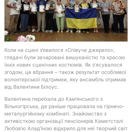
Коли на сцені з’явилося «Співуче джерело»,
глядачі були зачаровані вишуканістю та красою
їхніх нових сценічних костюмів. Як з'ясувалося
згодом, це вбрання – також результат особливої
волонтерської підтримки, яку ансамбль отримав
від Валентини Білоус.
Валентина переїхала до Кам’янського з
Вільногірська, де раніше працювала на гірничо-
металургійному комбінаті. Знайомство з
активісткою організації пенсіонерів Каметсталі
Любов’ю Алад’їною відкрило для неї творчий світ