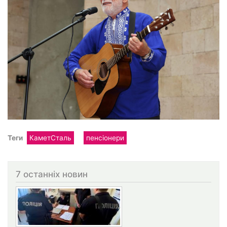
Теги
КаметСталь
пенсіонери
7 останніх новин