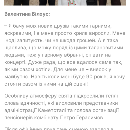
Валентина Білоус:
– Я бачу моїх нових друзів такими гарними,
яскравими, і в мене просто крила виросли. Мене
іноді запитують, чи не шкода грошей. А я така
щаслива, що можу поряд із цими талановитими
людьми, теж у гарному вбранні, співати на
концерті. Дуже рада, що все вдалося саме так,
як ми разом хотіли. Для мене це – внесок у
майбутнє. Навіть коли мені буде 90 років, я хочу
стояти разом із ними на цій сцені!
Особливу атмосферу свята підкреслили теплі
слова вдячності, які висловили представники
адміністрації Каметсталі та голова організації
пенсіонерів комбінату Петро Герасимов.
Після офіційних привітань сценою заволодів