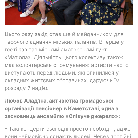
Цього разу захід став ще й майданчиком для
творчого єднання міських талантів. Вперше у
гості завітав міський аматорський гурт
«Матіола». Діяльність цього колективу також
має волонтерське спрямування: артисти часто
виступають перед людьми, які опинилися у
складних життєвих обставинах, даруючи їм
розраду й надію.
Любов Алад’їна, активістка громадської
організації пенсіонерів Каметсталі, одна з
засновниць ансамблю «Співуче джерело»:
– Такі концерти сьогодні просто необхідні, адже
вони неймовірно єднають людей. Через постійні