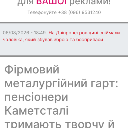
для
ВАШОЇ
реклами!
Оголошення
Телефонуйте +38 (096) 9531240
Світ навкруги
 18:49
На Дніпропетровщині спіймали
ий збував зброю та боєприпаси
Фірмовий
металургійний гарт:
пенсіонери
Каметсталі
тримають творчу й