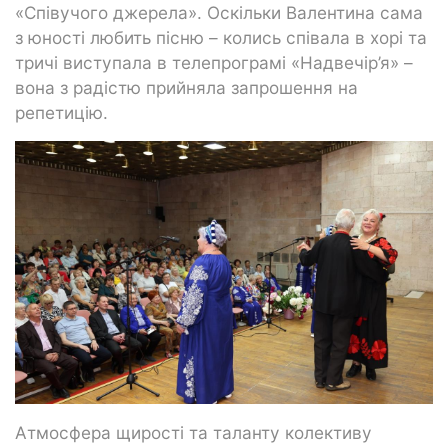
«Співучого джерела». Оскільки Валентина сама
з юності любить пісню – колись співала в хорі та
тричі виступала в телепрограмі «Надвечір’я» –
вона з радістю прийняла запрошення на
репетицію.
Атмосфера щирості та таланту колективу