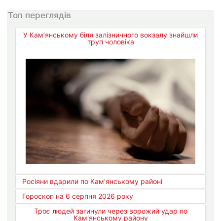
Топ переглядів
У Кам’янському біля залізничного вокзалу знайшли
труп чоловіка
Росіяни вдарили по Кам'янському районі
Гороскоп на 6 серпня 2026 року
Троє людей загинули через ворожий удар по
Кам'янському району