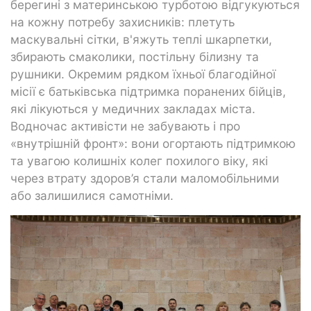
берегині з материнською турботою відгукуються
на кожну потребу захисників: плетуть
маскувальні сітки, в'яжуть теплі шкарпетки,
збирають смаколики, постільну білизну та
рушники. Окремим рядком їхньої благодійної
місії є батьківська підтримка поранених бійців,
які лікуються у медичних закладах міста.
Водночас активісти не забувають і про
«внутрішній фронт»: вони огортають підтримкою
та увагою колишніх колег похилого віку, які
через втрату здоров’я стали маломобільними
або залишилися самотніми.