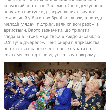
розмаїтий світ пісні. Зал емоційно відгукувався
на кожен виступ: від зворушливих ліричних
композицій у багатьох бриніли сльози, а народні
мелодії глядачі підтримували співом разом із
артистами. Варто зазначити, що тримати
глядача в інтризі – це творче кредо ансамблю
«Співуче джерело». Пенсіонери підприємства
вважають справою честі презентувати на
кожному концерті нову, унікальну програму.