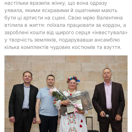
настільки вразила жінку, що вона одразу
уявила, якими яскравими й ошатними мають
бути ці артисти на сцені. Свою мрію Валентина
втілила в життя: поїхала працювати за кордон, а
зароблені кошти від щирого серця «інвестувала»
у творчість земляків, подарувавши ансамблю
кілька комплектів чудових костюмів та взуття.