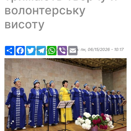
волонтерську
висоту
Ресурс
Facebook
Twitter
Telegram
WhatsApp
Viber
Email
Надіслав:
elena
, дата:
пн, 06/15/2026 - 10:17