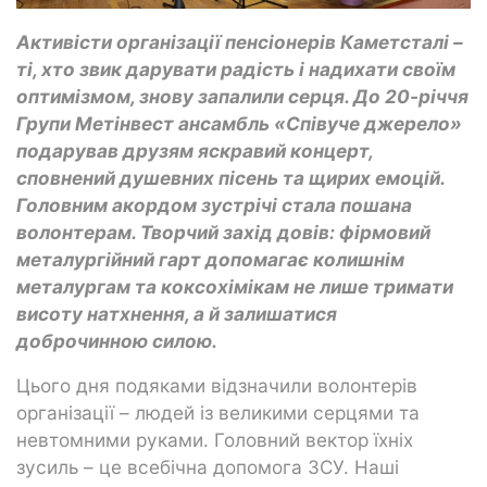
Активісти організації пенсіонерів Каметсталі –
ті, хто звик дарувати радість і надихати своїм
оптимізмом, знову запалили серця. До 20-річчя
Групи Метінвест ансамбль «Співуче джерело»
подарував друзям яскравий концерт,
сповнений душевних пісень та щирих емоцій.
Головним акордом зустрічі стала пошана
волонтерам. Творчий захід довів: фірмовий
металургійний гарт допомагає колишнім
металургам та коксохімікам не лише тримати
висоту натхнення, а й залишатися
доброчинною силою.
Цього дня подяками відзначили волонтерів
організації – людей із великими серцями та
невтомними руками. Головний вектор їхніх
зусиль – це всебічна допомога ЗСУ. Наші