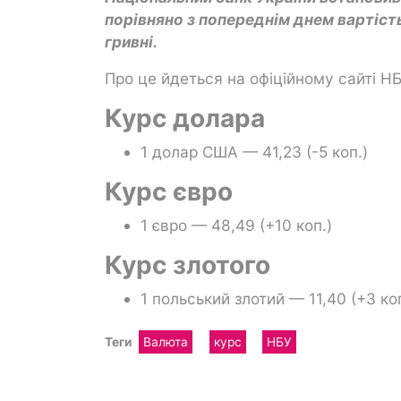
порівняно з попереднім днем вартість
гривні.
Про це йдеться на офіційному сайті НБ
Курс долара
1 долар США — 41,23 (-5 коп.)
Курс євро
1 євро — 48,49 (+10 коп.)
Курс злотого
1 польський злотий — 11,40 (+3 коп
Теги
Валюта
курс
НБУ