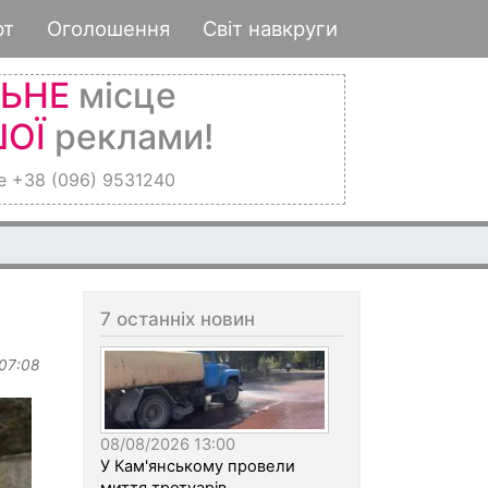
рт
Оголошення
Світ навкруги
ЛЬНЕ
місце
ОЇ
реклами!
е +38 (096) 9531240
7 останніх новин
 07:08
08/08/2026 13:00
У Кам'янському провели
миття тротуарів