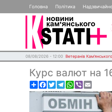
Основная навигация
Головна
Політика
Надзвичайн
08/08/2026 - 12:00
Ветеранів Кам’янського
Курс валют на 1
Ресурс
Facebook
Twitter
Telegram
WhatsApp
Viber
Email