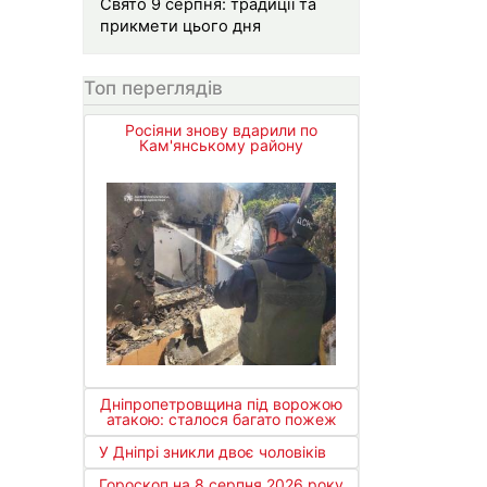
Свято 9 серпня: традиції та
прикмети цього дня
Топ переглядів
Росіяни знову вдарили по
Кам'янському району
Дніпропетровщина під ворожою
атакою: сталося багато пожеж
У Дніпрі зникли двоє чоловіків
Гороскоп на 8 серпня 2026 року