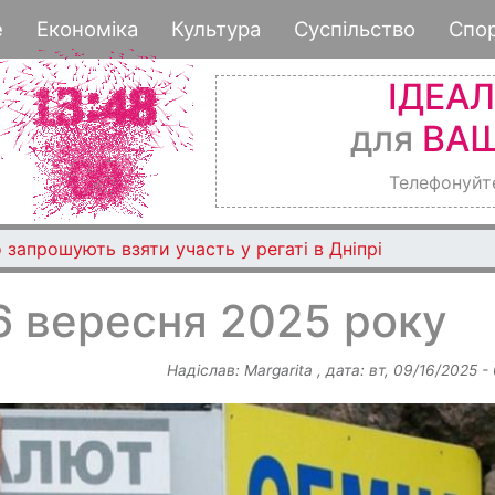
Перейти
е
Економіка
Культура
Суспільство
Спо
до
основного
ІДЕА
вмісту
для
ВАШ
Телефонуйт
 запрошують взяти участь у регаті в Дніпрі
6 вересня 2025 року
Надіслав:
Margarita
, дата:
вт, 09/16/2025 -