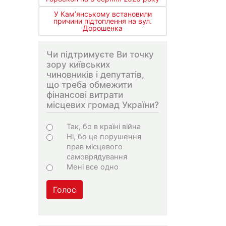
У Кам’янському встановили
причини підтоплення на вул.
Дорошенка
Чи підтримуєте Ви точку
зору київських
чиновників і депутатів,
що треба обмежити
фінансові витрати
місцевих громад України?
Варіанти
Так, бо в країні війна
Ні, бо це порушення
прав місцевого
самоврядування
Мені все одно
Голос