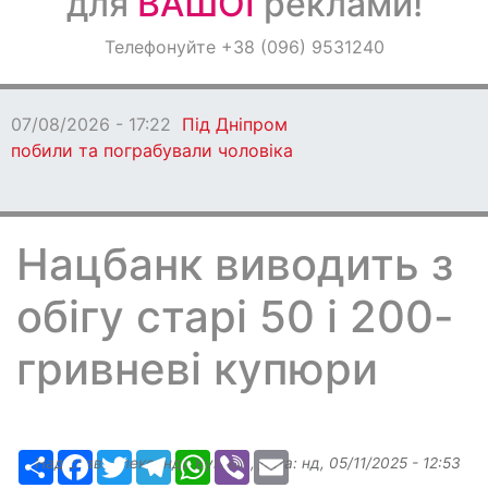
для
ВАШОЇ
реклами!
Оголошення
Телефонуйте +38 (096) 9531240
Світ навкруги
07/08/2026 - 17:22
Під Дніпром
побили та пограбували чоловіка
Нацбанк виводить з
обігу старі 50 і 200-
гривневі купюри
Ресурс
Facebook
Twitter
Telegram
WhatsApp
Viber
Email
Надіслав:
Александр Бугаев
, дата:
нд, 05/11/2025 - 12:53