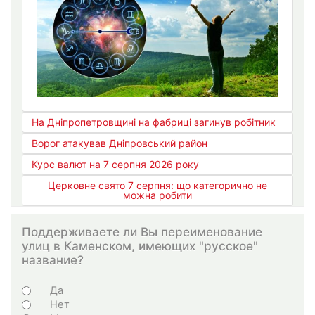
На Дніпропетровщині на фабриці загинув робітник
Ворог атакував Дніпровський район
Курс валют на 7 серпня 2026 року
Церковне свято 7 серпня: що категорично не
можна робити
Поддерживаете ли Вы переименование
улиц в Каменском, имеющих "русское"
название?
Варіанти
Да
Нет