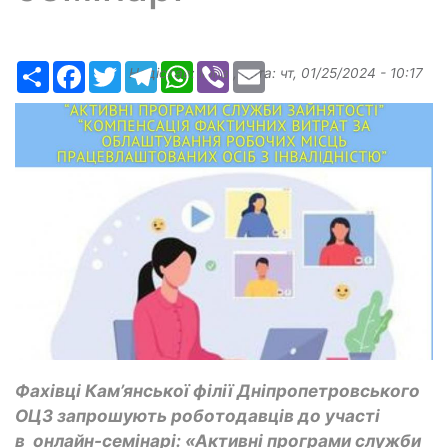
Ресурс
Facebook
Twitter
Telegram
WhatsApp
Viber
Email
Надіслав:
ilona
, дата:
чт, 01/25/2024 - 10:17
Фахівці Кам’янської філії Дніпропетровського
ОЦЗ запрошують роботодавців до участі
в онлайн-семінарі: «Активні програми служби