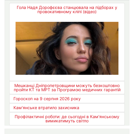
Гола Надя Дорофєєва станцювала на підборах у
провокативному кліпі (відео)
Мешканці Дніпропетровщини можуть безкоштовно
пройти КТ та МРТ за Програмою медичних гарантій
Гороскоп на 9 серпня 2026 року
Кам'янське втратило захисника
Профілактичні роботи: де сьогодні в Кам'янському
вимикатимуть світло