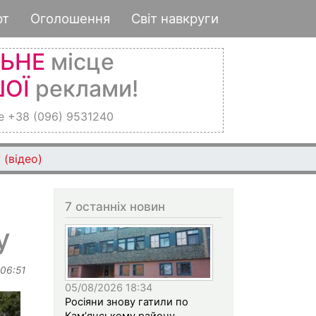
рт
Оголошення
Світ навкруги
ЛЬНЕ
місце
ОЇ
реклами!
е +38 (096) 9531240
 (відео)
7 останніх новин
у
 06:51
05/08/2026 18:34
Росіяни знову гатили по
Кам’янському району