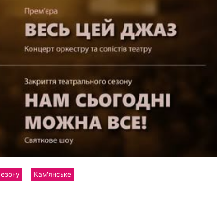
сезону
Кам'янське