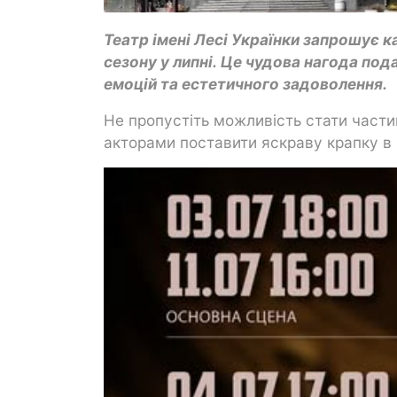
Театр імені Лесі Українки запрошує к
сезону у липні. Це чудова нагода под
емоцій та естетичного задоволення.
Не пропустіть можливість стати части
акторами поставити яскраву крапку в 