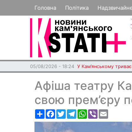
Основная навигация
Головна
Політика
Надзвичайн
05/08/2026 - 18:24
У Кам’янському триває 
Афіша театру Ка
свою прем’єру п
Ресурс
Facebook
Twitter
Telegram
WhatsApp
Viber
Email