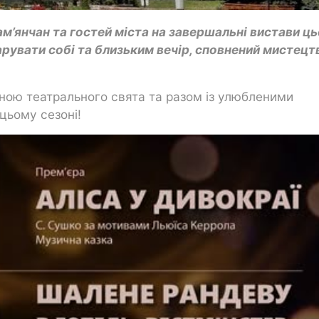
ам’янчан та гостей міста на завершальні вистави ц
арувати собі та близьким вечір, сповнений мистецт
ною театрального свята та разом із улюбленими
цьому сезоні!