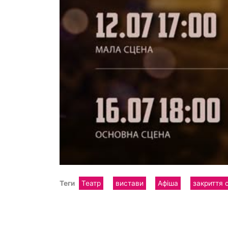
Теги
Театр
вистави
Афіша
закриття 