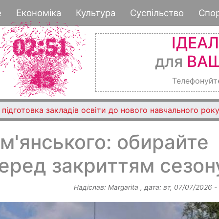
Перейти
е
Економіка
Культура
Суспільство
Спо
до
основного
ІДЕА
вмісту
для
ВАШ
Телефонуйт
підготовка закладів освіти до нового навчального року
м'янського: обирайте
еред закриттям сезон
Надіслав:
Margarita
, дата:
вт, 07/07/2026 -