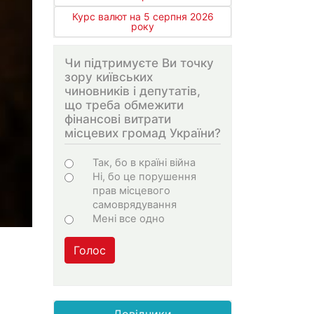
Курс валют на 5 серпня 2026
року
Чи підтримуєте Ви точку
зору київських
чиновників і депутатів,
що треба обмежити
фінансові витрати
місцевих громад України?
Варіанти
Так, бо в країні війна
Ні, бо це порушення
прав місцевого
самоврядування
Мені все одно
Голос