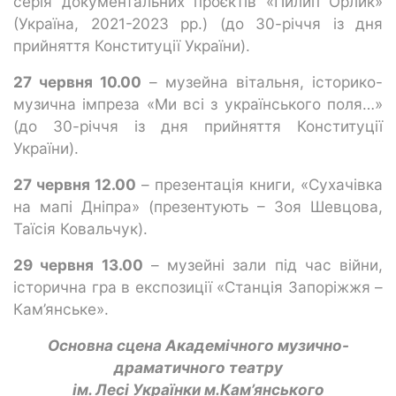
серія документальних проєктів «Пилип Орлик»
(Україна, 2021-2023 рр.) (до 30-річчя із дня
прийняття Конституції України).
27 червня 10.00
– музейна вітальня, історико-
музична імпреза «Ми всі з українського поля…»
(до 30-річчя із дня прийняття Конституції
України).
27 червня 12.00
– презентація книги, «Сухачівка
на мапі Дніпра» (презентують – Зоя Шевцова,
Таїсія Ковальчук).
29 червня 13.00
– музейні зали під час війни,
історична гра в експозиції «Станція Запоріжжя –
Кам’янське».
Основна сцена Академічн
ого
музично-
драматичн
ого
театр
у
ім. Лесі Українки м.Кам’янського