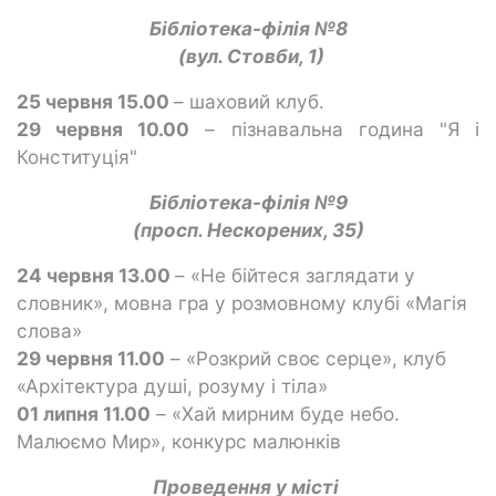
Бібліотека-філія №8
(вул. Стовби, 1)
25 червня 15.00
– шаховий клуб.
29 червня 10.00
– пізнавальна година "Я і
Конституція"
Бібліотека-філія №9
(просп. Нескорених, 35)
24
червня 1
3
.
0
0
– «Не бійтеся заглядати у
словник», мовна гра у розмовному клубі «Магія
слова»
29 червня 11.00
– «Розкрий своє серце», клуб
«Архітектура душі, розуму і тіла»
01
липня 11.00
– «Хай мирним буде небо.
Малюємо Мир», конкурс малюнків
Проведення у місті