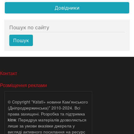
Довідники
Пошук по сайту
Пошук
МЕНЮ В ПОДВАЛЕ
Контакт
Розміщення реклами
© Copyright "Kstati+ новини Кам'янського
(Дніпродзержинська)" 2010-2024. Всі
права захищені. Розробка та підтримка
klew
. Передрук матеріалів дозволяється
лише за умови вказівки джерела у
вигляді активного посилання на ресурс