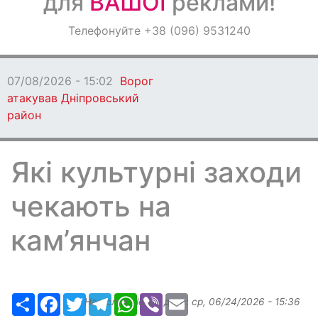
для
ВАШОЇ
реклами!
Оголошення
Телефонуйте +38 (096) 9531240
Світ навкруги
07/08/2026 - 15:02
Ворог
атакував Дніпровський
район
Які культурні заходи
чекають на
кам’янчан
Ресурс
Facebook
Twitter
Telegram
WhatsApp
Viber
Email
Надіслав:
ilona
, дата:
ср, 06/24/2026 - 15:36