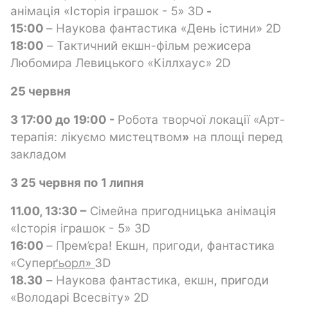
анімація «Історія іграшок - 5» 3D
-
15:00
– Наукова фантастика «День істини» 2D
18:00
– Тактичний екшн-фільм режисера
Любомира Левицького «Кіллхаус» 2D
25 червня
З 17:00 до 19:00 -
Робота творчої локації «Арт-
терапія: лікуємо мистецтвом
»
на площі перед
закладом
З 25 червня по 1 липня
11.00, 13:30 –
Сімейна пригодницька анімація
«Історія іграшок - 5» 3D
16:00
– Прем’єра! Екшн, пригоди, фантастика
«Супер
ґьорл»
3D
18.30
– Наукова фантастика, екшн, пригоди
«Володарі Всесвіту» 2D