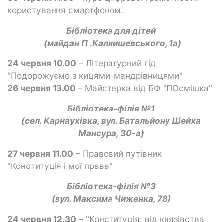
користування смартфоном.
Бібліотека для дітей
(майдан П .Калнишевського, 1а)
24 червня 10.00
– Літературний гід
"Подорожуємо з кицями-мандрівницями"
26 червня 13.00
– Майстерка від БФ "ПОсмішка"
Бібліотека-філія №1
(сел. Карнаухівка, вул. Батальйону Шейха
Мансур
а
, 30-а)
27 червня 11.00
– Правовий путівник
"Конституція і мої права"
Бібліотека-філія №3
(вул. Максима Чиженка, 78)
24 червня 12.30
– "Конституція: від князівства