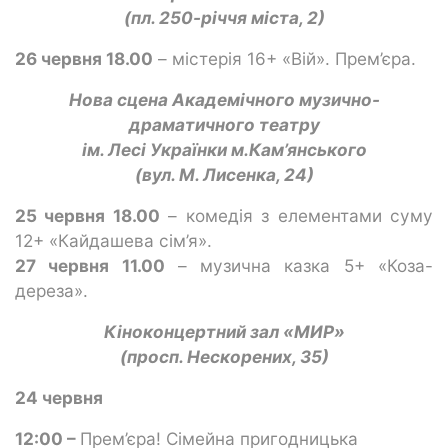
(пл. 250-річчя міста, 2)
26 червня 18.00
– містерія 16+ «Вій». Прем’єра.
Нова сцена Академічн
ого
музично-
драматичн
ого
театр
у
ім. Лесі Українки м.Кам’янського
(вул. М. Лисенка, 24)
25 червня 18.00
– комедія з елементами суму
12+ «Кайдашева сім’я».
27 червня 11.00
– музична казка 5+ «Коза-
дереза».
Кіноконцертний зал «МИР»
(просп. Нескорених, 35)
24 червня
12:00 –
Прем’єра! Сімейна пригодницька