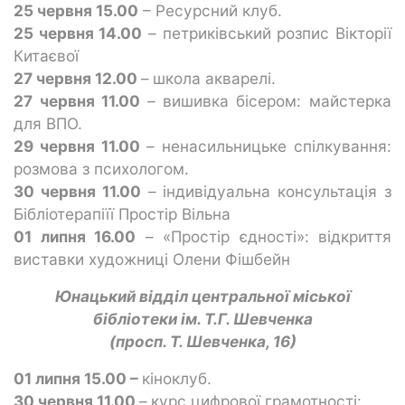
25 червня 15.00
– Ресурсний клуб.
25 червня 14.00
– петриківський розпис Вікторії
Китаєвої
27 червня 12.00
–
школа акварелі.
27 червня 11.00
–
вишивка бісером: майстерка
для ВПО.
29 червня 11.00
– ненасильницьке спілкування:
розмова з психологом.
30 червня 11.00
– індивідуальна консультація з
Бібліотерапіїї Простір Вільна
01 липня 16.00
– «Простір єдності»: відкриття
виставки художниці Олени Фішбейн
Юнацький відділ центральної міської
бібліотеки ім. Т.Г. Шевченка
(просп. Т. Шевченка, 16)
01 липня 15.00 –
кіноклуб.
30 червня 11.00
–
курс цифрової грамотності: