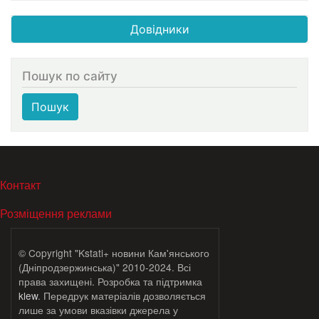
Довідники
Пошук по сайту
Пошук
МЕНЮ В ПОДВАЛЕ
Контакт
Розміщення реклами
© Copyright "Kstati+ новини Кам'янського
(Дніпродзержинська)" 2010-2024. Всі
права захищені. Розробка та підтримка
klew
. Передрук матеріалів дозволяється
лише за умови вказівки джерела у