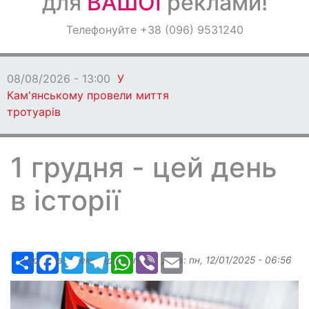
для
ВАШОЇ
реклами!
Оголошення
Телефонуйте +38 (096) 9531240
Світ навкруги
08/08/2026 - 13:00
У
Кам'янському провели миття
тротуарів
1 грудня - цей день
в історії
Ресурс
Facebook
Twitter
Telegram
WhatsApp
Viber
Email
Надіслав:
Александр Бугаев
, дата:
пн, 12/01/2025 - 06:56