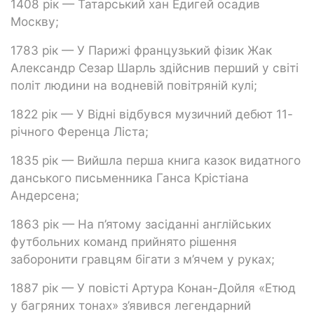
1408 рік — Татарський хан Едигей осадив
Москву;
1783 рік — У Парижі французький фізик Жак
Александр Сезар Шарль здійснив перший у світі
політ людини на водневій повітряній кулі;
1822 рік — У Відні відбувся музичний дебют 11-
річного Ференца Ліста;
1835 рік — Вийшла перша книга казок видатного
данського письменника Ганса Крістіана
Андерсена;
1863 рік — На п’ятому засіданні англійських
футбольних команд прийнято рішення
заборонити гравцям бігати з м’ячем у руках;
1887 рік — У повісті Артура Конан-Дойля «Етюд
у багряних тонах» з’явився легендарний