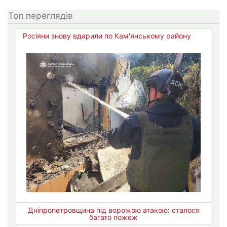
Топ переглядів
Росіяни знову вдарили по Кам'янському району
Дніпропетровщина під ворожою атакою: сталося
багато пожеж