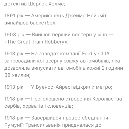
детектив Шерлок Холмс;
1891 рік — Американець Джеймс Нейсміт
винайшов баскетбол;
1903 рік — Вийшов перший вестерн у кіно —
«The Great Train Robbery»;
1913 рік — На заводах компанії Ford у США
запровадили конвеєрну збірку автомобілів, яка
дозволяла випускати автомобіль кожні 2 години
38 хвилин;
1913 рік — У Буенос-Айресі відкрили метро;
1918 рік — Проголошено створення Королівства
сербів, хорватів і словенців;
1918 рік — Завершився процес об’єднання
Румунії: Трансильванія приєдналася до