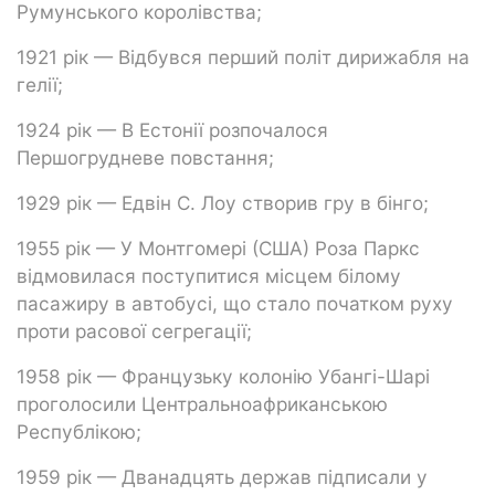
Румунського королівства;
1921 рік — Відбувся перший політ дирижабля на
гелії;
1924 рік — В Естонії розпочалося
Першогрудневе повстання;
1929 рік — Едвін С. Лоу створив гру в бінго;
1955 рік — У Монтгомері (США) Роза Паркс
відмовилася поступитися місцем білому
пасажиру в автобусі, що стало початком руху
проти расової сегрегації;
1958 рік — Французьку колонію Убангі-Шарі
проголосили Центральноафриканською
Республікою;
1959 рік — Дванадцять держав підписали у