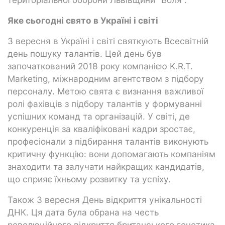
Яке сьогодні свято в Україні і світі
3 вересня в Україні і світі святкують Всесвітній
день пошуку талантів. Цей день був
започаткований 2018 року компанією K.R.T.
Marketing, міжнародним агентством з підбору
персоналу. Метою свята є визнання важливої
ролі фахівців з підбору талантів у формуванні
успішних команд та організацій. У світі, де
конкуренція за кваліфіковані кадри зростає,
професіонали з підбирання талантів виконують
критичну функцію: вони допомагають компаніям
знаходити та залучати найкращих кандидатів,
що сприяє їхньому розвитку та успіху.
Також 3 вересня День відкриття унікальності
ДНК. Ця дата була обрана на честь
революційного відкриття британського генетика