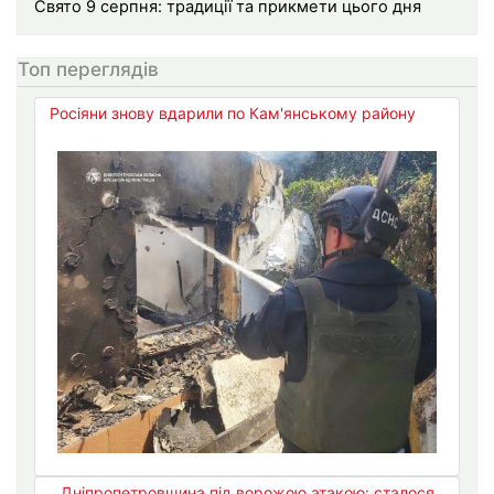
Свято 9 серпня: традиції та прикмети цього дня
Топ переглядів
Росіяни знову вдарили по Кам'янському району
Дніпропетровщина під ворожою атакою: сталося