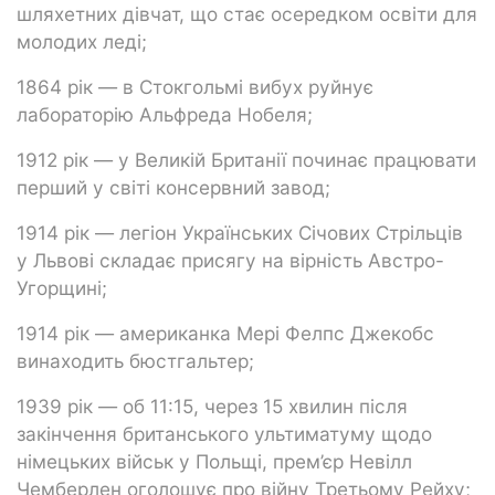
шляхетних дівчат, що стає осередком освіти для
молодих леді;
1864 рік — в Стокгольмі вибух руйнує
лабораторію Альфреда Нобеля;
1912 рік — у Великій Британії починає працювати
перший у світі консервний завод;
1914 рік — легіон Українських Січових Стрільців
у Львові складає присягу на вірність Австро-
Угорщині;
1914 рік — американка Мері Фелпс Джекобс
винаходить бюстгальтер;
1939 рік — об 11:15, через 15 хвилин після
закінчення британського ультиматуму щодо
німецьких військ у Польщі, прем’єр Невілл
Чемберлен оголошує про війну Третьому Рейху;