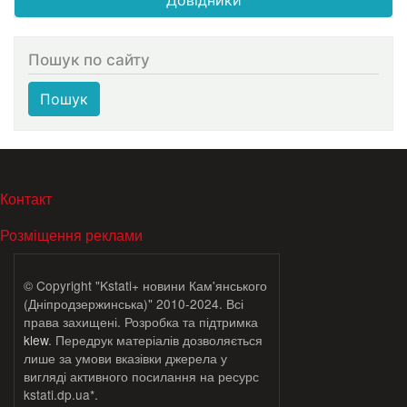
Пошук по сайту
Пошук
МЕНЮ В ПОДВАЛЕ
Контакт
Розміщення реклами
© Copyright "Kstati+ новини Кам'янського
(Дніпродзержинська)" 2010-2024. Всі
права захищені. Розробка та підтримка
klew
. Передрук матеріалів дозволяється
лише за умови вказівки джерела у
вигляді активного посилання на ресурс
kstati.dp.ua*.