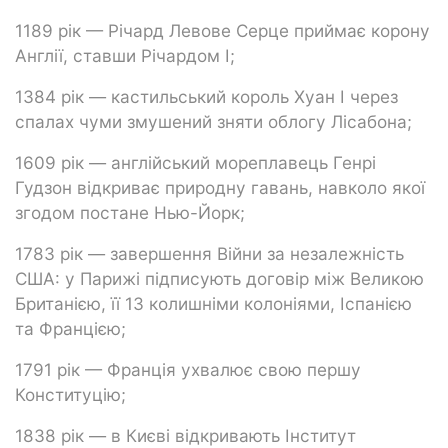
1189 рік — Річард Левове Серце приймає корону
Англії, ставши Річардом I;
1384 рік — кастильський король Хуан І через
спалах чуми змушений зняти облогу Лісабона;
1609 рік — англійський мореплавець Генрі
Гудзон відкриває природну гавань, навколо якої
згодом постане Нью-Йорк;
1783 рік — завершення Війни за незалежність
США: у Парижі підписують договір між Великою
Британією, її 13 колишніми колоніями, Іспанією
та Францією;
1791 рік — Франція ухвалює свою першу
Конституцію;
1838 рік — в Києві відкривають Інститут