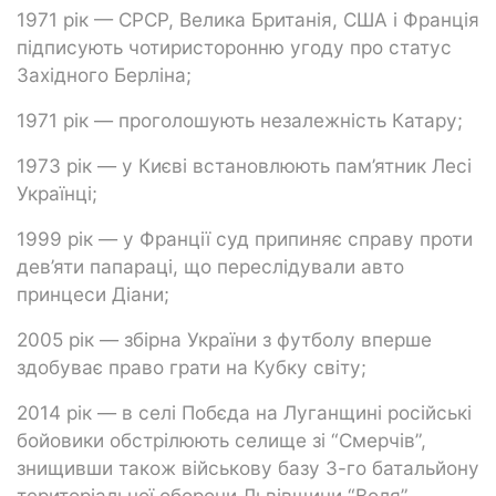
1971 рік — СРСР, Велика Британія, США і Франція
підписують чотиристоронню угоду про статус
Західного Берліна;
1971 рік — проголошують незалежність Катару;
1973 рік — у Києві встановлюють пам’ятник Лесі
Українці;
1999 рік — у Франції суд припиняє справу проти
дев’яти папараці, що переслідували авто
принцеси Діани;
2005 рік — збірна України з футболу вперше
здобуває право грати на Кубку світу;
2014 рік — в селі Побєда на Луганщині російські
бойовики обстрілюють селище зі “Смерчів”,
знищивши також військову базу 3-го батальйону
територіальної оборони Львівщини “Воля”.