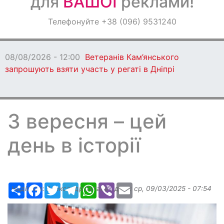
для
ВАШОЇ
реклами!
Оголошення
Телефонуйте +38 (096) 9531240
Світ навкруги
08/08/2026 - 12:00
Ветеранів Кам’янського
запрошують взяти участь у регаті в Дніпрі
3 вересня – цей
день в історії
Ресурс
Facebook
Twitter
Telegram
WhatsApp
Viber
Email
Надіслав:
Александр Бугаев
, дата:
ср, 09/03/2025 - 07:54