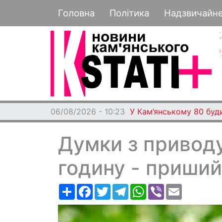
Основная навигация
Головна
Політика
Надзвичайн
06/08/2026 - 10:23
У Кам’янському 80 буд
Думки з приводу:
годину - приший
Ресурс
Facebook
Twitter
Telegram
WhatsApp
Viber
Email