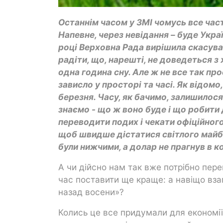
Останнім часом у ЗМІ чомусь все част
Напевне, через невідання – буде Украї
році Верховна Рада вирішила скасуват
радіти, що, нарешті, не доведеться з
одна година сну. Але ж не все так про
зависло у просторі та часі. Як відомо
березня. Часу, як бачимо, залишилося 
знаємо - що ж воно буде і що робити
переводити подих і чекати офіційного
щоб швидше дістатися світлого майбут
були нижчими, а долар не прагнув в 
А чи дійсно нам так вже потрібно пер
час поставити ще краще: а навіщо взаг
назад восени»?
Колись це все придумали для економії