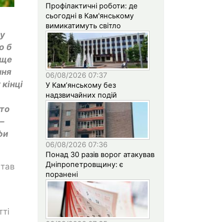
Профілактичні роботи: де
сьогодні в Кам'янському
вимикатимуть світло
му
о б
 ще
ння
06/08/2026 07:37
 кінці
У Кам’янському без
надзвичайних подій
сто
–
фи
06/08/2026 07:36
Понад 30 разів ворог атакував
Дніпропетровщину: є
став
поранені
тті