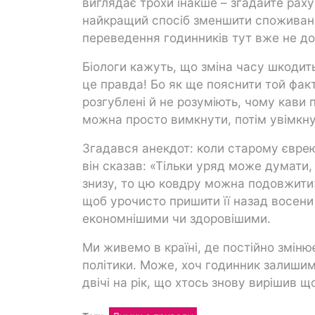
виглядає трохи інакше – згадайте раху
найкращий спосіб зменшити споживання
переведення годинників тут вже не д
Біологи кажуть, що зміна часу шкодить
це правда! Бо як ще пояснити той факт,
розгублені й не розуміють, чому кави 
можна просто вимкнути, потім увімкну
Згадався анекдот: коли старому єврею
він сказав: «Тільки уряд може думати,
знизу, то цю ковдру можна подовжити».
щоб урочисто пришити її назад восени
економнішими чи здоровішими.
Ми живемо в країні, де постійно змінює
політики. Може, хоч годинник залишимо 
двічі на рік, що хтось знову вирішив 