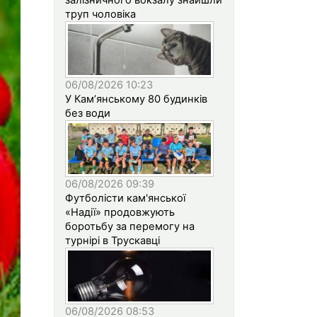
труп чоловіка
06/08/2026 10:23
У Кам’янському 80 будинків
без води
06/08/2026 09:39
Футболісти кам'янської
«Надії» продовжують
боротьбу за перемогу на
турнірі в Трускавці
06/08/2026 08:53