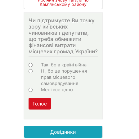
Кам’янському району
Чи підтримуєте Ви точку
зору київських
чиновників і депутатів,
що треба обмежити
фінансові витрати
місцевих громад України?
Варіанти
Так, бо в країні війна
Ні, бо це порушення
прав місцевого
самоврядування
Мені все одно
Голос
Довідники