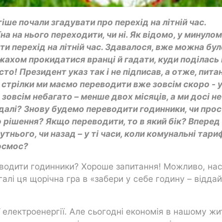
іше почали згадувати про перехід на літній час.
на на нього переходити, чи ні. Як відомо, у минуло
и перехід на літній час. Здавалося, вже можна бул
 жахом прокидатися вранці й гадати, куди поділась
сто! Президент указ так і не підписав, а отже, пита
, стрілки ми маємо переводити вже зовсім скоро - у
зовсім небагато – менше двох місяців, а ми досі не
 далі? Знову будемо переводити годинники, чи про
 рішення? Якщо переводити, то в який бік? Вперед 
нього, чи назад – у ті часи, коли комунальні тари
космос?
еводити годинники? Хороше запитання! Можливо, на
алі ця щорічна гра в «забери у себе годину – віддай
 електроенергії. Але сьогодні економія в нашому жи