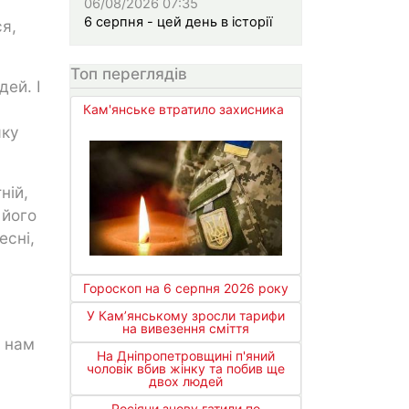
06/08/2026 07:35
6 серпня - цей день в історії
я,
Топ переглядів
дей. І
Кам'янське втратило захисника
яку
ній,
 його
есні,
Гороскоп на 6 серпня 2026 року
У Кам’янському зросли тарифи
на вивезення сміття
є нам
На Дніпропетровщині п'яний
чоловік вбив жінку та побив ще
двох людей
Росіяни знову гатили по