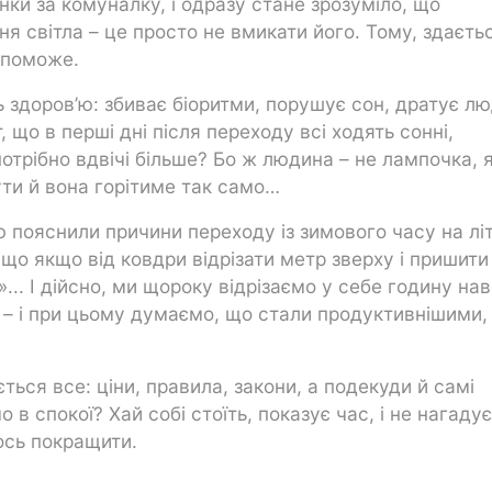
нки за комуналку, і одразу стане зрозуміло, що
 світла – це просто не вмикати його. Тому, здаєтьс
опоможе.
 здоров’ю: збиває біоритми, порушує сон, дратує лю
 що в перші дні після переходу всі ходять сонні,
потрібно вдвічі більше? Бо ж людина – не лампочка, 
ти й вона горітиме так само…
 пояснили причини переходу із зимового часу на літ
 що якщо від ковдри відрізати метр зверху і пришити
.. І дійсно, ми щороку відрізаємо у себе годину нав
 – і при цьому думаємо, що стали продуктивнішими,
ться все: ціни, правила, закони, а подекуди й самі
в спокої? Хай собі стоїть, показує час, і не нагаду
щось покращити.