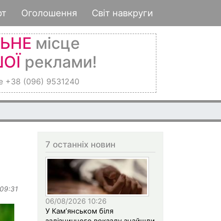
рт
Оголошення
Світ навкруги
ЛЬНЕ
місце
ОЇ
реклами!
е +38 (096) 9531240
7 останніх новин
 09:31
06/08/2026 10:26
У Кам’янськом біля
залізничного вокзалу знайшли