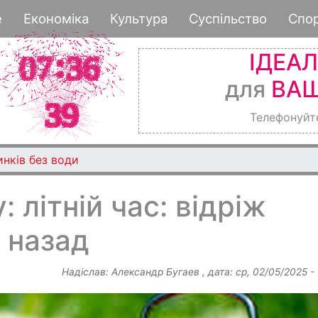
Перейти
е
Економіка
Культура
Суспільство
Спо
до
основного
ІДЕА
вмісту
для
ВАШ
Телефонуйт
инків без води
 літній час: відріж
 назад
Надіслав:
Александр Бугаев
, дата:
ср, 02/05/2025 -