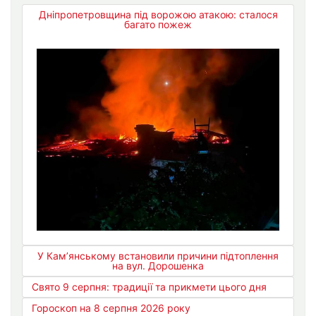
Дніпропетровщина під ворожою атакою: сталося
багато пожеж
У Кам’янському встановили причини підтоплення
на вул. Дорошенка
Свято 9 серпня: традиції та прикмети цього дня
Гороскоп на 8 серпня 2026 року