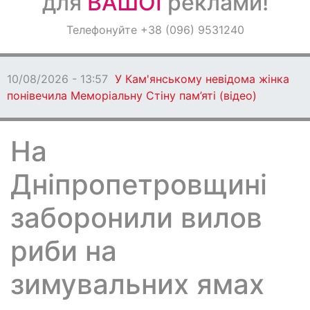
для
ВАШОЇ
реклами!
Оголошення
Телефонуйте +38 (096) 9531240
Світ навкруги
10/08/2026 - 13:57
У Кам'янському невідома жінка
понівечила Меморіальну Стіну пам’яті (відео)
На
Дніпропетровщині
заборонили вилов
риби на
зимувальних ямах