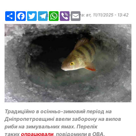
Ресурс
Facebook
Twitter
Telegram
WhatsApp
Viber
Email
Надіслав:
ilona
, дата:
вт, 11/11/2025 - 13:42
Традиційно в осінньо-зимовий період на
Дніпропетровщині ввели заборону на вилов
риби
на
зимувальних ямах. Перелік
таких
опрацювали
, повідомили в ОВА.