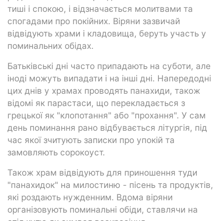
тиші і спокою, і відзначається молитвами та
спогадами про покійних. Віряни зазвичай
відвідують храми і кладовища, беруть участь у
поминальних обідах.
Батьківські дні часто припадають на суботи, але
іноді можуть випадати і на інші дні. Напередодні
цих днів у храмах проводять панахиди, також
відомі як парастаси, що перекладається з
грецької як "клопотання" або "прохання". У сам
день поминання рано відбувається літургія, під
час якої зчитують записки про упокій та
замовляють сорокоуст.
Також храм відвідують для приношення туди
"панахидок" на милостиню - пісень та продуктів,
які роздають нужденним. Вдома віряни
організовують поминальні обіди, ставлячи на