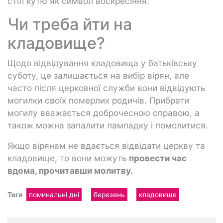
стіл кутю як символ воскресіння.
Чи треба йти на
кладовище?
Щодо відвідування кладовища у батьківську
суботу, це залишається на вибір вірян, але
часто після церковної служби вони відвідують
могилки своїх померлих родичів. Прибрати
могилу вважається доброчесною справою, а
також можна запалити лампадку і помолитися.
Якщо вірянам не вдається відвідати церкву та
кладовище, то вони можуть
провести час
вдома, прочитавши молитву.
Теги
поминальні дні
березень
кладовище