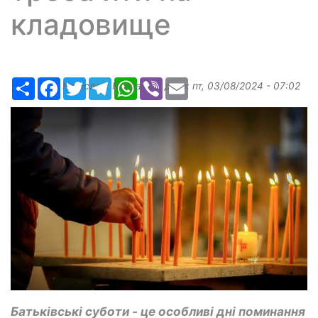
кладовище
Ресурс
Facebook
Twitter
Telegram
WhatsApp
Viber
Email
Надіслав:
Margarita
, дата:
пт, 03/08/2024 - 07:02
Батьківські суботи - це особливі дні поминання