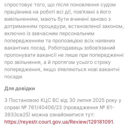
спростовує того, що після поновлення судом
працівника на роботі всі дії, пов’язані з його
вивільненням, мають бути вчинені заново з
дотриманням процедури, встановленої законом,
включно із завчасним персональним
попередженням та пропозицією всіх наявних
вакантних посад. Роботодавець зобов’язаний
пропонувати вакансії не лише при попередженні
про звільнення, а й протягом усього строку
попередження, якщо з’являються нові вакантні
посади.
Для довідки
З Постановою КЦС ВС від 30 липня 2025 року у
справі № 761/40406/23 (провадження № 61-
3933св25) можна ознайомитися тут:
https://reyestr.court.gov.ua/Review/129181091
.