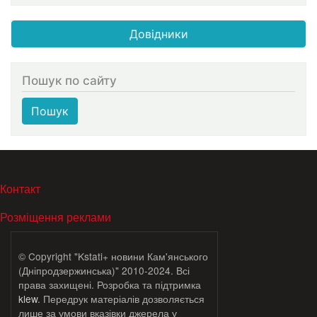
Довідники
Пошук по сайту
Пошук
МЕНЮ В ПОДВАЛЕ
Контакт
Розміщення реклами
© Copyright "Kstati+ новини Кам'янського
(Дніпродзержинська)" 2010-2024. Всі
права захищені. Розробка та підтримка
klew
. Передрук матеріалів дозволяється
лише за умови вказівки джерела у