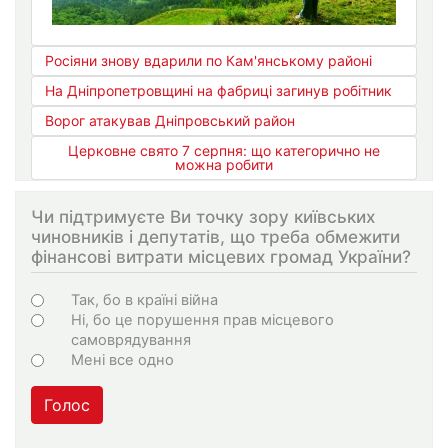
Росіяни знову вдарили по Кам'янському районі
На Дніпропетровщині на фабриці загинув робітник
Ворог атакував Дніпровський район
Церковне свято 7 серпня: що категорично не
можна робити
Чи підтримуєте Ви точку зору київських
чиновників і депутатів, що треба обмежити
фінансові витрати місцевих громад України?
Варіанти
Так, бо в країні війна
Ні, бо це порушення прав місцевого
самоврядування
Мені все одно
Голос