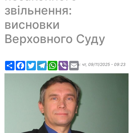
звільнення:
висновки
Верховного Суду
Ресурс
Facebook
Twitter
Telegram
WhatsApp
Viber
Email
Надіслав:
ilona
, дата:
чт, 09/11/2025 - 09:23