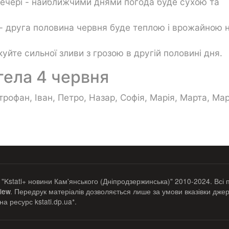
вечері - найближчими днями погода буде сухою та
ді - друга половина червня буде теплою і врожайною 
уйте сильної зливи з грозою в другій половині дня.
гела 4 червня
трофан, Іван, Петро, Назар, Софія, Марія, Марта, Ма
 "Kstati+ новини Кам'янського (Дніпродзержинська)" 2010-2024. Всі 
lew
. Передрук матеріалів дозволяється лише за умови вказівки джер
а ресурс kstati.dp.ua*.