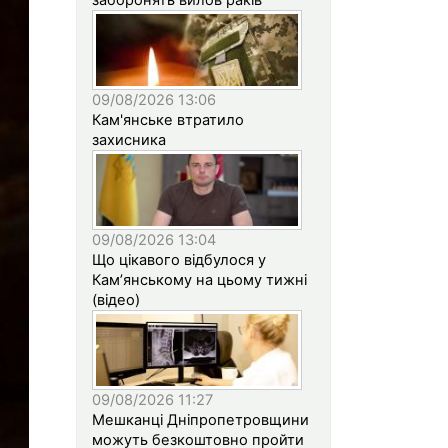
09/08/2026 13:06
Кам'янське втратило
захисника
09/08/2026 13:04
Що цікавого відбулося у
Кам’янському на цьому тижні
(відео)
09/08/2026 11:27
Мешканці Дніпропетровщини
можуть безкоштовно пройти