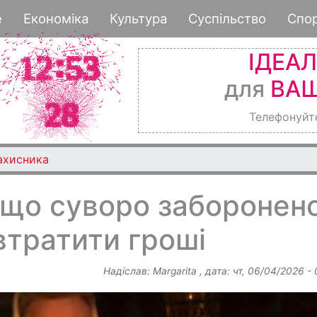
Перейти
е
Економіка
Культура
Суспільство
Спо
до
основного
ІДЕА
вмісту
для
ВАШ
Телефонуйт
ахисника
 що суворо заборонен
втратити гроші
Надіслав:
Margarita
, дата:
чт, 06/04/2026 -