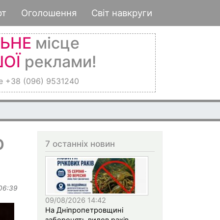
рт
Оголошення
Світ навкруги
ЛЬНЕ
місце
ОЇ
реклами!
е +38 (096) 9531240
о
7 останніх новин
 06:39
09/08/2026 14:42
На Дніпропетровщині
заборонять вилов раків