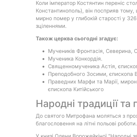
Коли імператор Костянтин переніс сто
Константинополь), він посприяв тому,
мирно помер у глибокій старості у 32
зціленнями.
Також церква сьогодні згадує:
Мучеників Фронтасія, Северина, С
Мученика Конкордія.
Священномученика Астія, єпископ
Преподобного Зосими, єпископа В
Праведних Марфи та Марії, мирон
єпископа Китійського
Народні традиції та
До святого Митрофана моляться з про
благословення на літні польові роботи.
У книзі Олени Ворожейкіної "Народні з