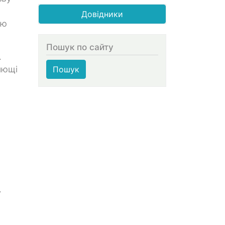
Довідники
лю
Пошук по сайту
.
лющі
Пошук
.