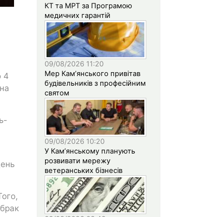
КТ та МРТ за Програмою
медичних гарантій
09/08/2026 11:20
Мер Кам’янського привітав
 4
будівельників з професійним
 на
святом
ь-
09/08/2026 10:20
У Кам’янському планують
розвивати мережу
день
ветеранських бізнесів
Того,
 брак