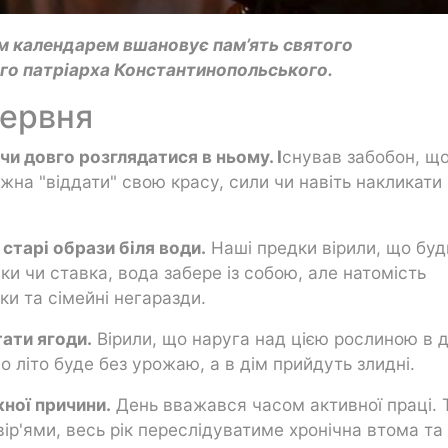
им календарем вшановує пам’ять святого
о патріарха Константинопольського.
червня
чи довго розглядатися в ньому. І
снував забобон, що
на "віддати" свою красу, сили чи навіть накликати
старі образи біля води.
Наші предки вірили, що буд
ки чи ставка, вода забере із собою, але натомість
ки та сімейні негаразди.
тати ягоди.
Вірили, що наруга над цією рослиною в 
 літо буде без урожаю, а в дім прийдуть злидні.
ної причини.
День вважався часом активної праці. 
вір'ями, весь рік переслідуватиме хронічна втома та