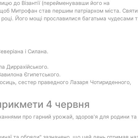
лицю до Візантії (перейменувавши його на
 щоб Митрофан став першим патріархом міста. Святи
6 році. Його мощі прославилися багатьма чудесами т
еверіана і Силана.
а Диррахійського.
авилона Єгипетського.
осиць, сестер праведного Лазаря Чотириденного,
 прикмети 4 червня
ханнями про гарний урожай, здоров'я для родини та
вичаї та обряди" зазначено, що цей день отримав на