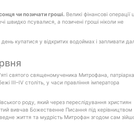
сонця чи позичати гроші.
Великі фінансові операції 
чі швидко псувалися, а позичені гроші ніколи не
день купатися у відкритих водоймах і запливати да
ервня
'яті святого священомученика Митрофана, патріарх
жі III–IV століть, у часи правління імператора
вського роду, який через переслідування християн
святий вивчав Божественне Писання під керівництвом
аведне життя та мудрість Митрофан згодом сам зійш