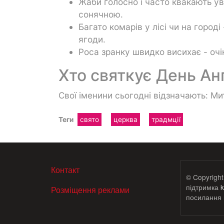
Жаби голосно і часто квакають у
сонячною.
Багато комарів у лісі чи на горо
ягоди.
Роса зранку швидко висихає - очік
Хто святкує День Ан
Свої іменини сьогодні відзначають: Ми
Теги
свято
церква
традмції
МЕНЮ В ПОДВАЛЕ
Контакт
© Copyright
підтримка
k
Розміщення реклами
посилання н