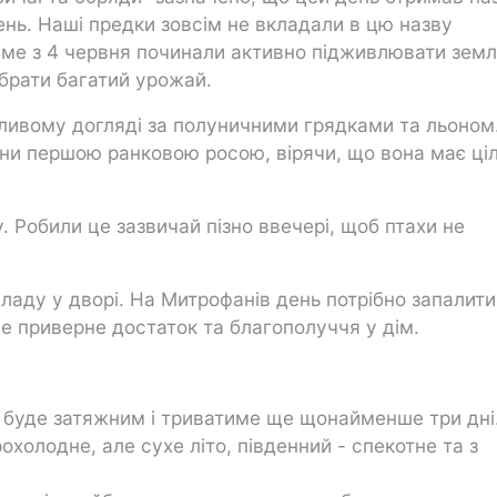
нь. Наші предки зовсім не вкладали в цю назву
саме з 4 червня починали активно підживлювати зем
ібрати багатий урожай.
бливому догляді за полуничними грядками та льоном
ини першою ранковою росою, вірячи, що вона має ці
. Робили це зазвичай пізно ввечері, щоб птахи не
ладу у дворі. На Митрофанів день потрібно запалити
 це приверне достаток та благополуччя у дім.
 буде затяжним і триватиме ще щонайменше три дні
рохолодне, але сухе літо, південний - спекотне та з