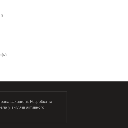
на
рфа.
права захищені. Розробка та
ела у вигляді активного