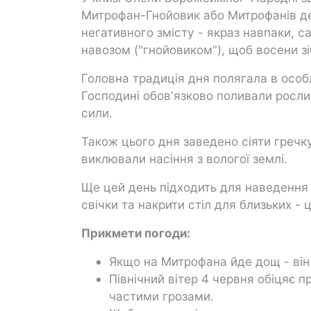
Митрофан-Гнойовик або Митрофанів де
негативного змісту - якраз навпаки, 
навозом ("гнойовиком"), щоб восени з
Головна традиція дня полягала в осо
Господині обов'язково поливали росл
сили.
Також цього дня заведено сіяти гречку
виклювали насіння з вологої землі.
Ще цей день підходить для наведення 
свічки та накрити стіл для близьких -
Прикмети погоди:
Якщо на Митрофана йде дощ - він
Північний вітер 4 червня обіцяє п
частими грозами.