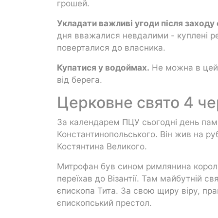
грошей.
Укладати важливі угоди після заходу 
дня вважалися невдалими - куплені ре
поверталися до власника.
Купатися у водоймах.
Не можна в цей 
від берега.
Церковне свято 4 ч
За календарем ПЦУ сьогодні день пам
Константинопольського. Він жив на рубе
Костянтина Великого.
Митрофан був сином римлянина королі
переїхав до Візантії. Там майбутній 
єпископа Тита. За свою щиру віру, пр
єпископський престол.