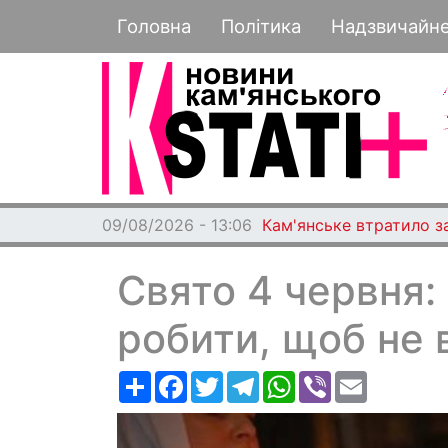
Основная навигация
Головна
Політика
Надзвичайн
09/08/2026 - 13:06
Кам'янське втратило з
Свято 4 червня:
робити, щоб не 
Ресурс
Facebook
Twitter
Telegram
WhatsApp
Viber
Email