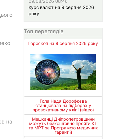
09/08/2026 08:46
Курс валют на 9 серпня 2026
року
цього
Топ переглядів
леко
Гороскоп на 9 серпня 2026 року
а
Гола Надя Дорофєєва
станцювала на підборах у
провокативному кліпі (відео)
Мешканці Дніпропетровщини
ов на
можуть безкоштовно пройти КТ
та МРТ за Програмою медичних
гарантій