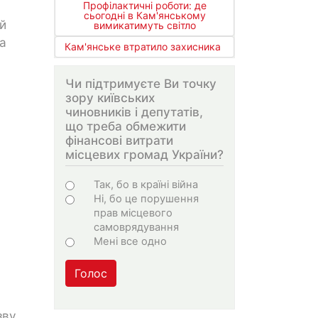
Профілактичні роботи: де
сьогодні в Кам'янському
й
вимикатимуть світло
а
Кам'янське втратило захисника
Чи підтримуєте Ви точку
зору київських
чиновників і депутатів,
що треба обмежити
фінансові витрати
місцевих громад України?
Варіанти
Так, бо в країні війна
Ні, бо це порушення
прав місцевого
самоврядування
Мені все одно
Голос
зву