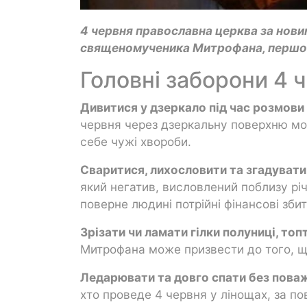
4 червня православна церква за нов
священомученика Митрофана, першог
Головні заборони 4 
Дивитися у дзеркало під час розмови 
червня через дзеркальну поверхню мож
себе чужі хвороби.
Сваритися, лихословити та згадувати 
який негатив, висловлений поблизу річ
поверне людині потрійні фінансові збит
Зрізати чи ламати гілки полуниці, топ
Митрофана може призвести до того, що
Ледарювати та довго спати без поваж
хто проведе 4 червня у лінощах, за по