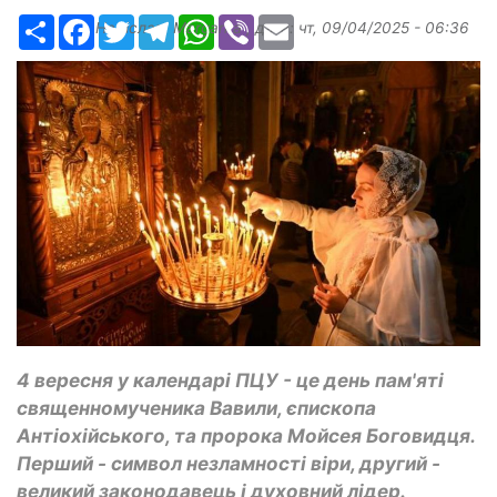
Ресурс
Facebook
Twitter
Telegram
WhatsApp
Viber
Email
Надіслав:
Margarita
, дата:
чт, 09/04/2025 - 06:36
4 вересня у календарі ПЦУ - це день пам'яті
священномученика Вавили, єпископа
Антіохійського, та пророка Мойсея Боговидця.
Перший - символ незламності віри, другий -
великий законодавець і духовний лідер.