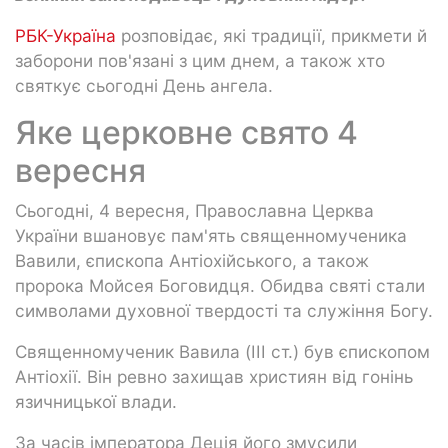
РБК-Україна
розповідає, які традиції, прикмети й
заборони пов'язані з цим днем, а також хто
святкує сьогодні День ангела.
Яке церковне свято 4
вересня
Сьогодні, 4 вересня, Православна Церква
України вшановує пам'ять священномученика
Вавили, єпископа Антіохійського, а також
пророка Мойсея Боговидця. Обидва святі стали
символами духовної твердості та служіння Богу.
Священномученик Вавила (III ст.) був єпископом
Антіохії. Він ревно захищав християн від гонінь
язичницької влади.
За часів імператора Деція його змусили