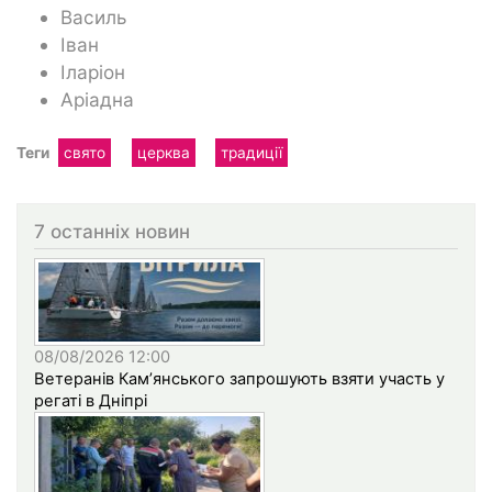
Василь
Іван
Іларіон
Аріадна
Теги
свято
церква
традиції
7 останніх новин
08/08/2026 12:00
Ветеранів Кам’янського запрошують взяти участь у
регаті в Дніпрі