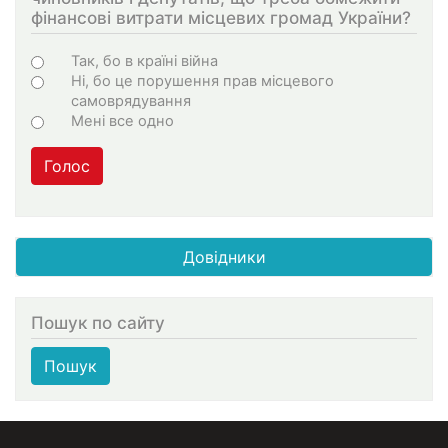
фінансові витрати місцевих громад України?
Варіанти
Так, бо в країні війна
Ні, бо це порушення прав місцевого
самоврядування
Мені все одно
Голос
Довідники
Пошук по сайту
Пошук