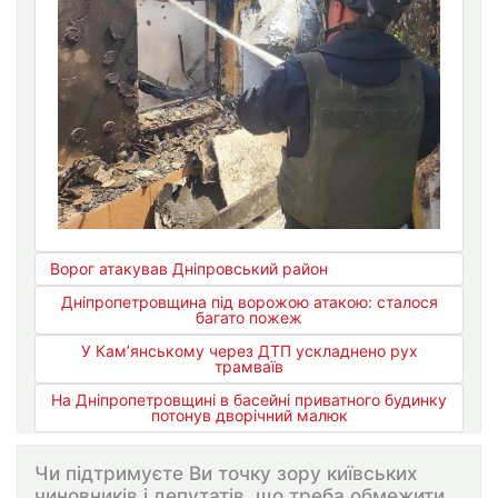
Ворог атакував Дніпровський район
Дніпропетровщина під ворожою атакою: сталося
багато пожеж
У Кам’янському через ДТП ускладнено рух
трамваїв
На Дніпропетровщині в басейні приватного будинку
потонув дворічний малюк
Чи підтримуєте Ви точку зору київських
чиновників і депутатів, що треба обмежити