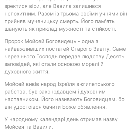
зректися віри, але Вавила залишився
непохитним. Разом із трьома своїми учнями він
прийняв мученицьку смерть. Його пам'ять
шанують як приклад мужності та стійкості.
Пророк Мойсей Боговидець - одна з
найважливіших постатей Старого Завіту. Саме
через нього Господь передав людству Десять
заповідей, які стали основою моралі й
духовного життя.
Мойсей вивів народ Ізраїля з єгипетського
рабства, був законодавцем і духовним
наставником. Його називають Боговидцем, бо
він удостоївся бачити Боже об’явлення.
У народному календарі день отримав назву
Мойсея та Вавили.