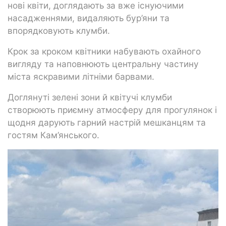
нові квіти, доглядають за вже існуючими
насадженнями, видаляють бур’яни та
впорядковують клумби.
Крок за кроком квітники набувають охайного
вигляду та наповнюють центральну частину
міста яскравими літніми барвами.
Доглянуті зелені зони й квітучі клумби
створюють приємну атмосферу для прогулянок і
щодня дарують гарний настрій мешканцям та
гостям Кам’янського.