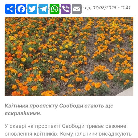
Ресурс
Facebook
Twitter
Telegram
WhatsApp
Viber
Email
Надіслав:
Александр Бугаев
, дата:
ср, 07/08/2026 - 11:41
Квітники проспекту Свободи стають ще
яскравішими.
У сквері на проспекті Свободи триває сезонне
оновлення квітників. Комунальники висаджують