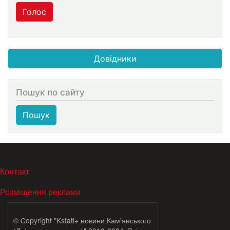
Голос
Довідники
Пошук по сайту
Пошук
МЕНЮ В ПОДВАЛЕ
Контакт
Розміщення реклами
© Copyright "Kstati+ новини Кам'янського