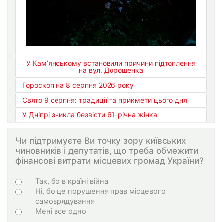
У Кам’янському встановили причини підтоплення
на вул. Дорошенка
Гороскоп на 8 серпня 2026 року
Свято 9 серпня: традиції та прикмети цього дня
У Дніпрі зникла безвісти 61-річна жінка
Чи підтримуєте Ви точку зору київських
чиновників і депутатів, що треба обмежити
фінансові витрати місцевих громад України?
Варіанти
Так, бо в країні війна
Ні, бо це порушення прав місцевого
самоврядування
Мені все одно