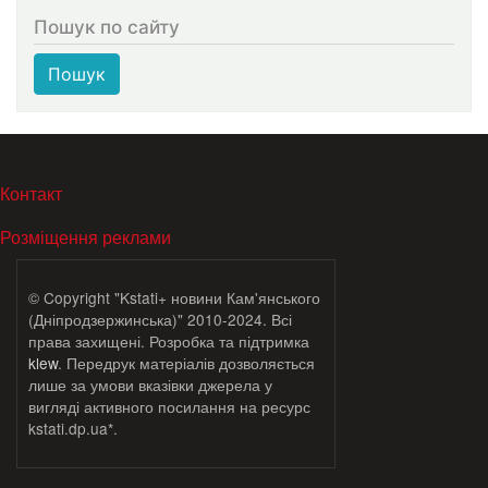
Пошук по сайту
Пошук
МЕНЮ В ПОДВАЛЕ
Контакт
Розміщення реклами
© Copyright "Kstati+ новини Кам'янського
(Дніпродзержинська)" 2010-2024. Всі
права захищені. Розробка та підтримка
klew
. Передрук матеріалів дозволяється
лише за умови вказівки джерела у
вигляді активного посилання на ресурс
kstati.dp.ua*.