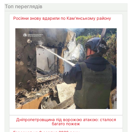
Топ переглядів
Росіяни знову вдарили по Кам'янському району
Дніпропетровщина під ворожою атакою: сталося
багато пожеж