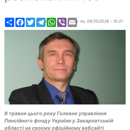
Ресурс
Facebook
Twitter
Telegram
WhatsApp
Viber
Email
Надіслав:
ilona
, дата:
пн, 06/15/2026 - 10:21
8 травня цього року Головне управління
Пенсійного фонду України у Закарпатській
області на своєму офіційному вебсайті