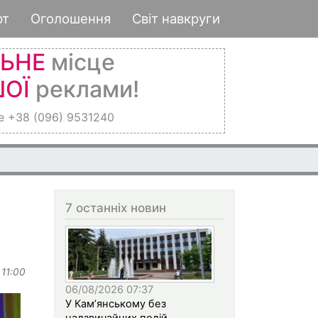
рт
Оголошення
Світ навкруги
ЛЬНЕ
місце
ОЇ
реклами!
е +38 (096) 9531240
7 останніх новин
 11:00
06/08/2026 07:37
У Кам’янському без
надзвичайних подій