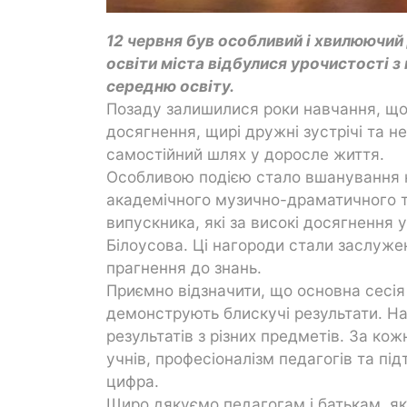
12 червня був особливий і хвилюючий 
освіти міста відбулися урочистості з
середню освіту.
Позаду залишилися роки навчання, щод
досягнення, щирі дружні зустрічі та не
самостійний шлях у доросле життя.
Особливою подією стало вшанування на
академічного музично-драматичного т
випускника, які за високі досягнення 
Білоусова. Ці нагороди стали заслуже
прагнення до знань.
Приємно відзначити, що основна сесі
демонструють блискучі результати. Н
результатів з різних предметів. За ко
учнів, професіоналізм педагогів та під
цифра.
Щиро дякуємо педагогам і батькам, як