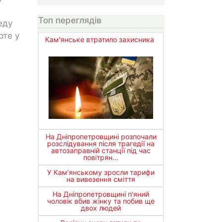
Топ переглядів
еду
рте у
Кам'янське втратило захисника
На Дніпропетровщині розпочали
розслідування після трагедії на
автозаправній станції під час
повітрян…
У Кам’янському зросли тарифи
на вивезення сміття
На Дніпропетровщині п'яний
чоловік вбив жінку та побив ще
двох людей