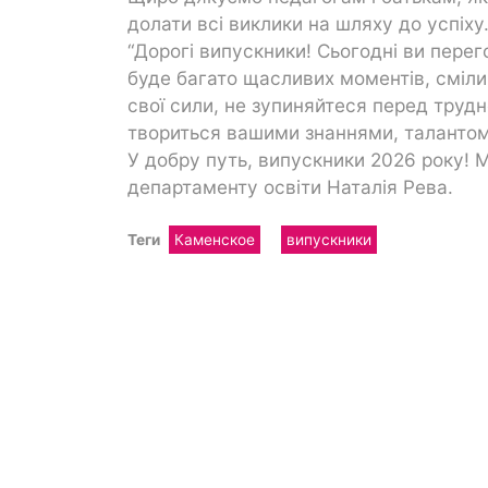
долати всі виклики на шляху до успіху
“Дорогі випускники! Сьогодні ви пере
буде багато щасливих моментів, смілив
свої сили, не зупиняйтеся перед труд
твориться вашими знаннями, талантом і
У добру путь, випускники 2026 року! 
департаменту освіти Наталія Рева.
Теги
Каменское
випускники