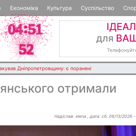
Перейти
е
Економіка
Культура
Суспільство
Спо
до
основного
ІДЕА
вмісту
для
ВАШ
Телефонуйт
такував Дніпропетровщину: є поранені
’янського отримали
Надіслав:
elena
, дата:
сб, 06/13/2026 -