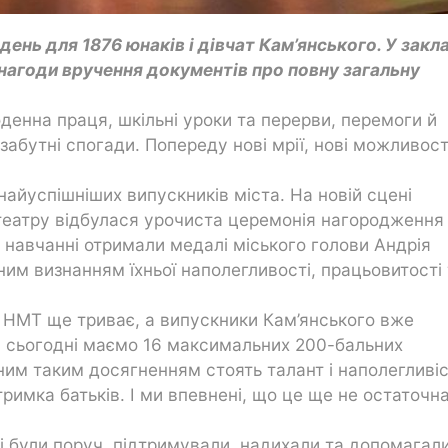
день для 1876 юнаків і дівчат Кам’янського. У закл
 нагоди вручення документів про повну загальну
енна праця, шкільні уроки та перерви, перемоги й
забутні спогади. Попереду нові мрії, нові можливост
йуспішніших випускників міста. На новій сцені
еатру відбулася урочиста церемонія нагородження 
у навчанні отримали медалі міського голови Андрія
ним визнанням їхньої наполегливості, працьовитості
я НМТ ще триває, а випускники Кам’янського вже
а сьогодні маємо 16 максимальних 200-бальних
жним таким досягненням стоять талант і наполегливі
тримка батьків. І ми впевнені, що це ще не остаточн
і були поруч, підтримували, надихали та допомагал