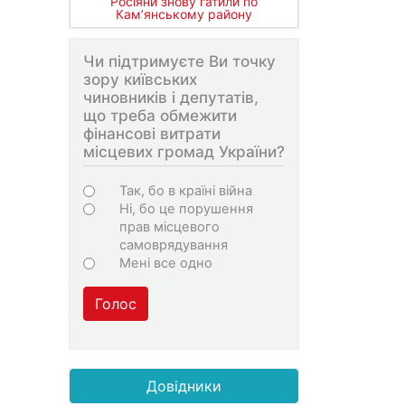
Росіяни знову гатили по
Кам’янському району
Чи підтримуєте Ви точку
зору київських
чиновників і депутатів,
що треба обмежити
фінансові витрати
місцевих громад України?
Варіанти
Так, бо в країні війна
Ні, бо це порушення
прав місцевого
самоврядування
Мені все одно
Голос
Довідники