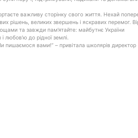
.
гортаєте важливу сторінку свого життя. Нехай попер
их рішень, великих звершень і яскравих перемог. Ві
нощами та завжди пам’ятайте: майбутнє України
 любов’ю до рідної землі.
Ми пишаємося вами!” – привітала школярів директор