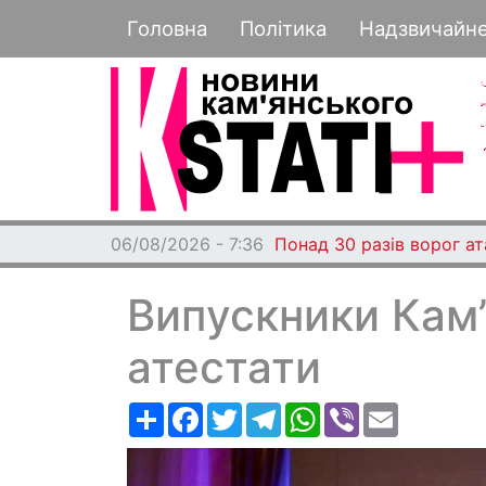
Основная навигация
Головна
Політика
Надзвичайн
06/08/2026 - 7:36
Понад 30 разів ворог а
Випускники Кам
атестати
Ресурс
Facebook
Twitter
Telegram
WhatsApp
Viber
Email