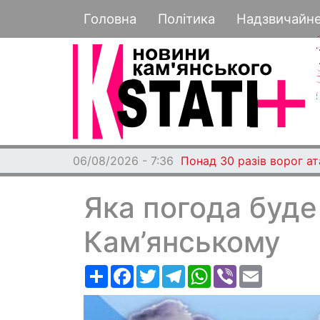
Основная навигация
Головна
Політика
Надзвичайн
06/08/2026 - 7:36
Понад 30 разів ворог а
Яка погода буде
Кам’янському
Ресурс
Facebook
Twitter
Telegram
WhatsApp
Viber
Email