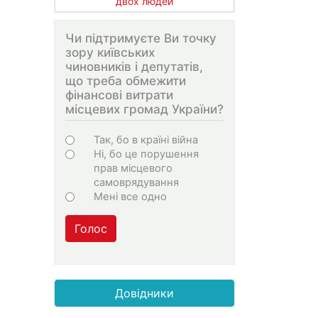
двох людей
Чи підтримуєте Ви точку
зору київських
чиновників і депутатів,
що треба обмежити
фінансові витрати
місцевих громад України?
Варіанти
Так, бо в країні війна
Ні, бо це порушення
прав місцевого
самоврядування
Мені все одно
Голос
Довідники