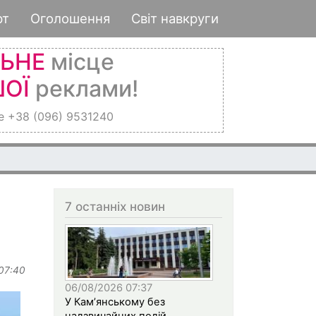
рт
Оголошення
Світ навкруги
ЛЬНЕ
місце
ОЇ
реклами!
е +38 (096) 9531240
7 останніх новин
 07:40
06/08/2026 07:37
У Кам’янському без
надзвичайних подій