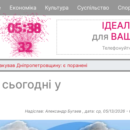
Перейти
е
Економіка
Культура
Суспільство
Спо
до
основного
ІДЕА
вмісту
для
ВАШ
Телефонуйт
такував Дніпропетровщину: є поранені
 сьогодні у
Надіслав:
Александр Бугаев
, дата:
ср, 05/13/2026 -