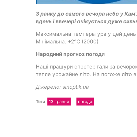
З ранку до самого вечора небо у Кам
вдень і ввечері очікується дуже силь
Максимальна температура у цей день б
Мінімальна: +2°C (2000)
Народний прогноз погоди
Наші пращури спостерігали за вечором 
тепле урожайне літо. На погоже літо в
Джерело: sinoptik.ua
Теги
13 травня
погода