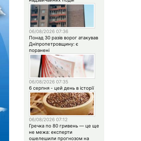
06/08/2026 07:36
Понад 30 разів ворог атакував
Дніпропетровщину: є
поранені
06/08/2026 07:35
6 серпня - цей день в історії
06/08/2026 07:12
Гречка по 80 гривень — це ще
не межа: експерти
ошелешили прогнозом на